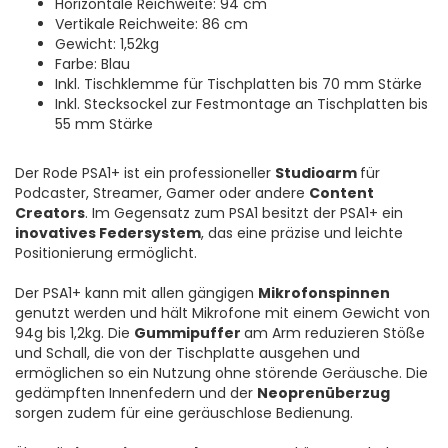
Horizontale Reichweite: 94 cm
Vertikale Reichweite: 86 cm
Gewicht: 1,52kg
Farbe: Blau
Inkl. Tischklemme für Tischplatten bis 70 mm Stärke
Inkl. Stecksockel zur Festmontage an Tischplatten bis
55 mm Stärke
Der Rode PSA1+ ist ein professioneller
Studioarm
für
Podcaster, Streamer, Gamer oder andere
Content
Creators
. Im Gegensatz zum PSA1 besitzt der PSA1+ ein
inovatives Federsystem
, das eine präzise und leichte
Positionierung ermöglicht.
Der PSA1+ kann mit allen gängigen
Mikrofonspinnen
genutzt werden und hält Mikrofone mit einem Gewicht von
94g bis 1,2kg. Die
Gummipuffer
am Arm reduzieren Stöße
und Schall, die von der Tischplatte ausgehen und
ermöglichen so ein Nutzung ohne störende Geräusche. Die
gedämpften Innenfedern und der
Neoprenüberzug
sorgen zudem für eine geräuschlose Bedienung.