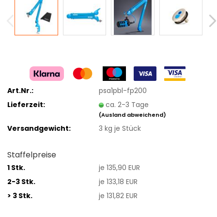
Art.Nr.:
psa1pbl-fp200
Lieferzeit:
ca. 2-3 Tage
(Ausland abweichend)
Versandgewicht:
3
kg je Stück
Staffelpreise
1 Stk.
je 135,90 EUR
2-3 Stk.
je 133,18 EUR
> 3 Stk.
je 131,82 EUR