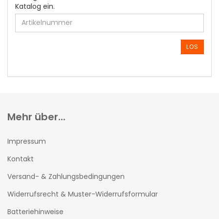
GEBEN
Katalog ein.
SIE
DIE
ARTIKELNUMMER
AUS
LOS
UNSEREM
KATALOG
EIN.
Mehr über...
Impressum
Kontakt
Versand- & Zahlungsbedingungen
Widerrufsrecht & Muster-Widerrufsformular
Batteriehinweise