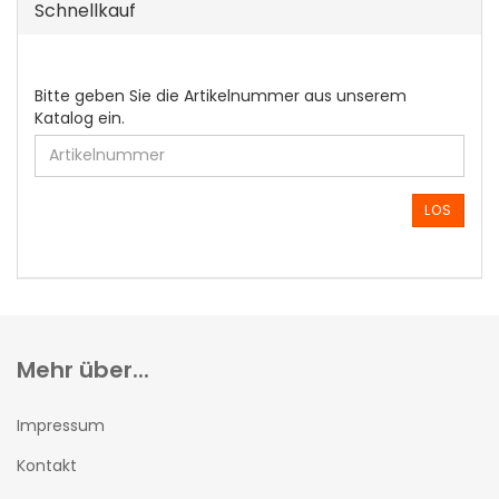
Schnellkauf
BITTE
Bitte geben Sie die Artikelnummer aus unserem
GEBEN
Katalog ein.
SIE
DIE
ARTIKELNUMMER
AUS
LOS
UNSEREM
KATALOG
EIN.
Mehr über...
Impressum
Kontakt