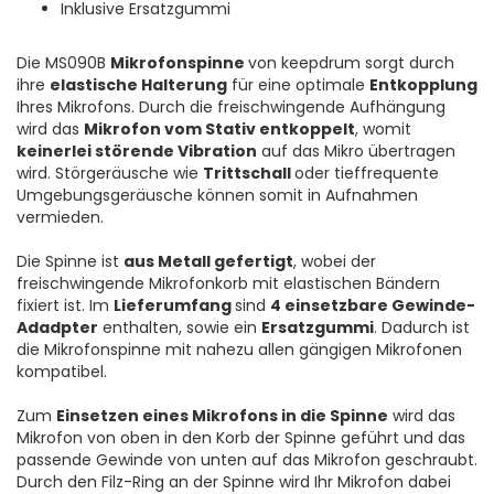
Inklusive Ersatzgummi
Die MS090B
Mikrofonspinne
von keepdrum sorgt durch
ihre
elastische Halterung
für eine optimale
Entkopplung
Ihres Mikrofons. Durch die freischwingende Aufhängung
wird das
Mikrofon vom Stativ entkoppelt
, womit
keinerlei störende Vibration
auf das Mikro übertragen
wird. Störgeräusche wie
Trittschall
oder tieffrequente
Umgebungsgeräusche können somit in Aufnahmen
vermieden.
Die Spinne ist
aus Metall gefertigt
, wobei der
freischwingende Mikrofonkorb mit elastischen Bändern
fixiert ist. Im
Lieferumfang
sind
4 einsetzbare Gewinde-
Adadpter
enthalten, sowie ein
Ersatzgummi
. Dadurch ist
die Mikrofonspinne mit nahezu allen gängigen Mikrofonen
kompatibel.
Zum
Einsetzen eines Mikrofons in die Spinne
wird das
Mikrofon von oben in den Korb der Spinne geführt und das
passende Gewinde von unten auf das Mikrofon geschraubt.
Durch den Filz-Ring an der Spinne wird Ihr Mikrofon dabei