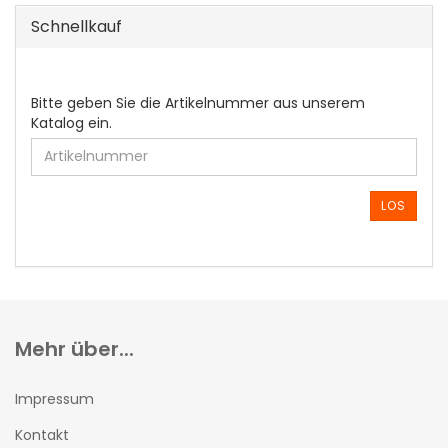
Schnellkauf
BITTE
Bitte geben Sie die Artikelnummer aus unserem
GEBEN
Katalog ein.
SIE
DIE
ARTIKELNUMMER
AUS
LOS
UNSEREM
KATALOG
EIN.
Mehr über...
Impressum
Kontakt