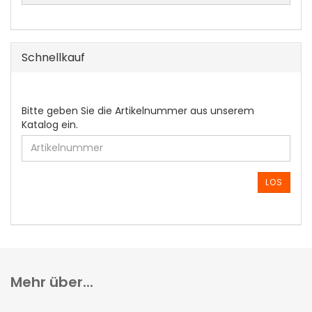
Schnellkauf
BITTE
Bitte geben Sie die Artikelnummer aus unserem
GEBEN
Katalog ein.
SIE
DIE
ARTIKELNUMMER
AUS
LOS
UNSEREM
KATALOG
EIN.
Mehr über...