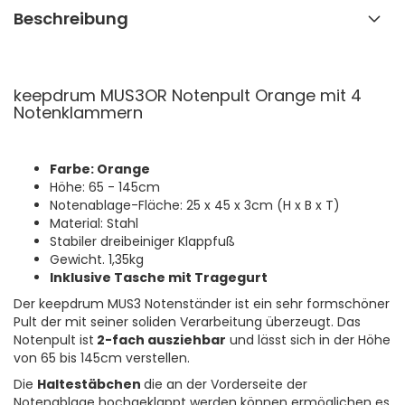
Beschreibung
keepdrum MUS3OR Notenpult Orange mit 4
Notenklammern
Farbe: Orange
Höhe: 65 - 145cm
Notenablage-Fläche: 25 x 45 x 3cm (H x B x T)
Material: Stahl
Stabiler dreibeiniger Klappfuß
Gewicht. 1,35kg
Inklusive Tasche mit Tragegurt
Der keepdrum MUS3 Notenständer ist ein sehr formschöner
Pult der mit seiner soliden Verarbeitung überzeugt. Das
Notenpult ist
2-fach ausziehbar
und lässt sich in der Höhe
von 65 bis 145cm verstellen.
Die
Haltestäbchen
die an der Vorderseite der
Notenablage hochgeklappt werden können ermöglichen es