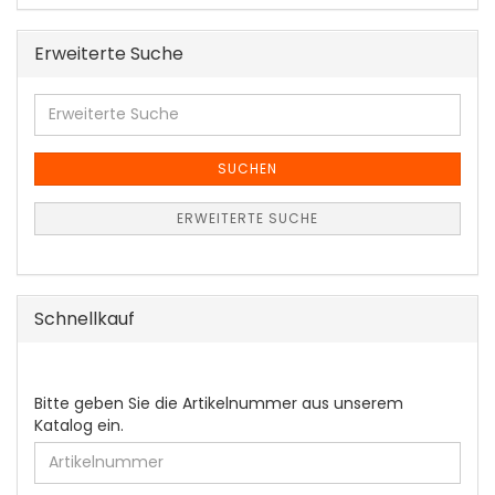
Erweiterte Suche
Erweiterte
Suche
SUCHEN
ERWEITERTE SUCHE
Schnellkauf
BITTE
Bitte geben Sie die Artikelnummer aus unserem
GEBEN
Katalog ein.
SIE
DIE
ARTIKELNUMMER