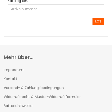
GEBEN
Katalog ein.
SIE
DIE
ARTIKELNUMMER
AUS
LOS
UNSEREM
KATALOG
EIN.
Mehr über...
Impressum
Kontakt
Versand- & Zahlungsbedingungen
Widerrufsrecht & Muster-Widerrufsformular
Batteriehinweise