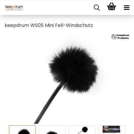
keepdrum WS05 Mini Fell-Windschutz