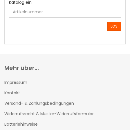
GEBEN
Katalog ein.
SIE
DIE
ARTIKELNUMMER
AUS
LOS
UNSEREM
KATALOG
EIN.
Mehr über...
Impressum
Kontakt
Versand- & Zahlungsbedingungen
Widerrufsrecht & Muster-Widerrufsformular
Batteriehinweise