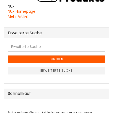
NUX
NUX Homepage
Mehr Artikel
Erweiterte Suche
Erweiterte
Suche
SUCHEN
ERWEITERTE SUCHE
Schnellkauf
BITTE
Bitte geben Sie die Artikelnummer aus unserem