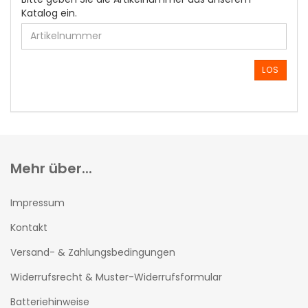
GEBEN
Katalog ein.
SIE
DIE
ARTIKELNUMMER
AUS
LOS
UNSEREM
KATALOG
EIN.
Mehr über...
Impressum
Kontakt
Versand- & Zahlungsbedingungen
Widerrufsrecht & Muster-Widerrufsformular
Batteriehinweise