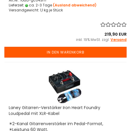
Art.Nr.: loud-gc043m
Lieferzeit:
ca. 2-3 Tage
(Ausland abweichend)
Versandgewicht:
1,1
kg je Stück
219,90 EUR
inkl. 19% MwSt. zzgl.
Versand
IN DEN WARENKORB
Laney Gitarren-Verstärker Iron Heart Foundry
Loudpedal mit XLR-Kabel
✴️2-Kanal Gitarrenverstärker im Pedal-Format,
✴️Leistung 60 Watt,