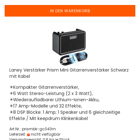
IN DEN WARENKORB
Laney Verstärker Prism Mini Gitarrenverstärker Schwarz
mit Kabel
✴️Kompakter Gitarrenverstärker,
✴️6 Watt Stereo-Leistung (2 x 3 Watt),
✴️Wiederaufladbarer Lithium-Ionen-Akku,
✴️17 Amp-Modelle und 32 Effekte,
✴️8 DSP Blöcke: 1 Amp; 1 Speaker und 6 gleichzeitige
Effekte / Mit keepdrum Klinkenkabel
Art.Nr.: prismbk-gc043m
Lieferzeit:
nicht verfügbar
Versandgewicht:
0,6
kg je Stück