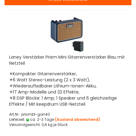
Laney Verstärker Prism Mini Gitarrenverstärker Blau mit
Netzteil
✴️Kompakter Gitarrenverstärker,
✴️6 Watt Stereo-Leistung (2 x 3 Watt),
✴️Wiederaufladbarer Lithium-Ionen-Akku,
✴️17 Amp-Modelle und 32 Effekte,
✴️8 DSP Blöcke: 1 Amp; 1 Speaker und 6 gleichzeitige
Effekte / Mit keepdrum USB-Netzteil
Art.Nr.: prismbl-gan40
Lieferzeit:
ca. 2-3 Tage
(Ausland abweichend)
Versandgewicht:
0,6
kg je Stück