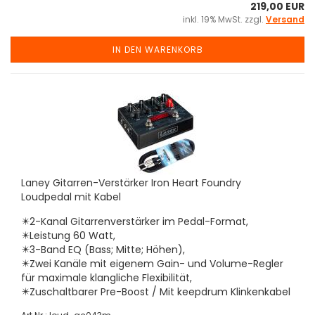
219,00 EUR
inkl. 19% MwSt. zzgl.
Versand
IN DEN WARENKORB
Laney Gitarren-Verstärker Iron Heart Foundry
Loudpedal mit Kabel
✴️2-Kanal Gitarrenverstärker im Pedal-Format,
✴️Leistung 60 Watt,
✴️3-Band EQ (Bass; Mitte; Höhen),
✴️Zwei Kanäle mit eigenem Gain- und Volume-Regler
für maximale klangliche Flexibilität,
✴️Zuschaltbarer Pre-Boost / Mit keepdrum Klinkenkabel