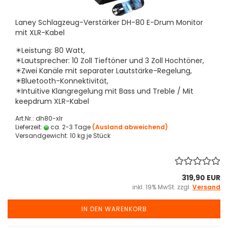
Laney Schlagzeug-Verstärker DH-80 E-Drum Monitor
mit XLR-Kabel
✴️Leistung: 80 Watt,
✴️Lautsprecher: 10 Zoll Tieftöner und 3 Zoll Hochtöner,
✴️Zwei Kanäle mit separater Lautstärke-Regelung,
✴️Bluetooth-Konnektivität,
✴️Intuitive Klangregelung mit Bass und Treble / Mit
keepdrum XLR-Kabel
Art.Nr.: dh80-xlr
Lieferzeit:
ca. 2-3 Tage
(Ausland abweichend)
Versandgewicht:
10
kg je Stück
319,90 EUR
inkl. 19% MwSt. zzgl.
Versand
IN DEN WARENKORB