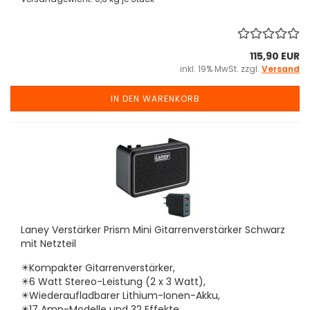
115,90 EUR
inkl. 19% MwSt. zzgl.
Versand
IN DEN WARENKORB
Laney Verstärker Prism Mini Gitarrenverstärker Schwarz
mit Netzteil
✴️Kompakter Gitarrenverstärker,
✴️6 Watt Stereo-Leistung (2 x 3 Watt),
✴️Wiederaufladbarer Lithium-Ionen-Akku,
✴️17 Amp-Modelle und 32 Effekte,