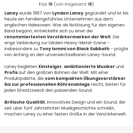
1
bis
16
(von insgesamt
16
)
Laney
wurde 1967 von
Lyndon Laney
gegründet und ist bis
heute ein familiengeführtes Unternehmen aus dem
englischen Halesowen. Was als Notlösung für den eigenen
Band begann, entwickelte sich zu einer der
renommiertesten Verstärkermarken der Welt
. Die
enge Verbindung zur lokalen Heavy-Metal-Szene -
insbesondere zu
Tony Iommi von Black Sabbath
- prägte
von Anfang an den unverwechselbaren Laney-Sound.
Laney begleiten
Einsteiger
,
ambitionierte Musiker
und
Profis
auf den größten Bühnen der Welt. Mit einer
Produktpalette, die
vom kompakten Übungsverstärker
bis zur professionellen Röhrenanlage
reicht, bieten für
jeden Einsatzzweck den passenden Sound.
Britische Qualität
, innovatives Design und ein Sound, der
seit über fünf Jahrzehnten Musikgeschichte schreibt,
machen Laney zu einer festen Größe in der Verstärkerwelt.