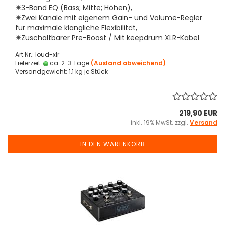
✴️3-Band EQ (Bass; Mitte; Höhen),
✴️Zwei Kanäle mit eigenem Gain- und Volume-Regler
für maximale klangliche Flexibilität,
✴️Zuschaltbarer Pre-Boost / Mit keepdrum XLR-Kabel
Art.Nr.: loud-xlr
Lieferzeit:
ca. 2-3 Tage
(Ausland abweichend)
Versandgewicht:
1,1
kg je Stück
219,90 EUR
inkl. 19% MwSt. zzgl.
Versand
IN DEN WARENKORB