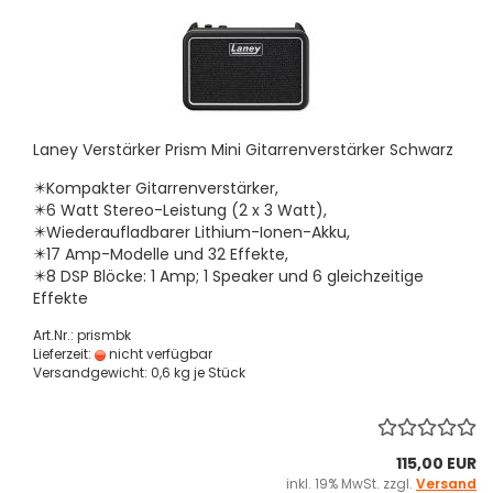
Laney Verstärker Prism Mini Gitarrenverstärker Schwarz
✴️Kompakter Gitarrenverstärker,
✴️6 Watt Stereo-Leistung (2 x 3 Watt),
✴️Wiederaufladbarer Lithium-Ionen-Akku,
✴️17 Amp-Modelle und 32 Effekte,
✴️8 DSP Blöcke: 1 Amp; 1 Speaker und 6 gleichzeitige
Effekte
Art.Nr.: prismbk
Lieferzeit:
nicht verfügbar
Versandgewicht:
0,6
kg je Stück
115,00 EUR
inkl. 19% MwSt. zzgl.
Versand