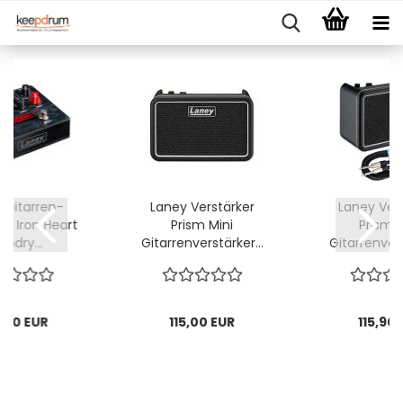
 Gitarren-
Laney Verstärker
Laney Vers
er Iron Heart
Prism Mini
Prism M
undry...
Gitarrenverstärker...
Gitarrenvers
,00 EUR
115,00 EUR
115,90 