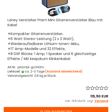
Laney Verstärker Prism Mini Gitarrenverstärker Blau mit
Kabel
✴️Kompakter Gitarrenverstärker,
✴️6 Watt Stereo-Leistung (2 x 3 Watt),
✴️Wiederaufladbarer Lithium-Ionen-Akku,
✴️17 Amp-Modelle und 32 Effekte,
✴️8 DSP Blöcke: 1 Amp; 1 Speaker und 6 gleichzeitige
Effekte / Mit keepdrum Klinkenkabel
Art.Nr.: prismbl-gc043m
Lieferzeit:
ca. 2-3 Tage
(Ausland abweichend)
Versandgewicht:
0,6
kg je Stück
115,90 EUR
inkl. 19% MwSt. zzgl.
Versand
IN DEN WARENKORB