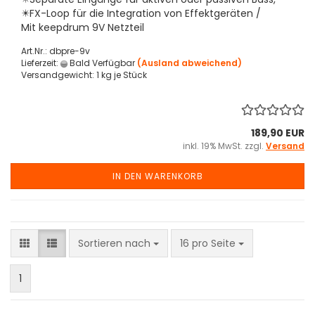
✴️FX-Loop für die Integration von Effektgeräten /
Mit keepdrum 9V Netzteil
Art.Nr.: dbpre-9v
Lieferzeit:
Bald Verfügbar
(Ausland abweichend)
Versandgewicht:
1
kg je Stück
189,90 EUR
inkl. 19% MwSt. zzgl.
Versand
IN DEN WARENKORB
Sortieren nach
pro Seite
Sortieren nach
16 pro Seite
1