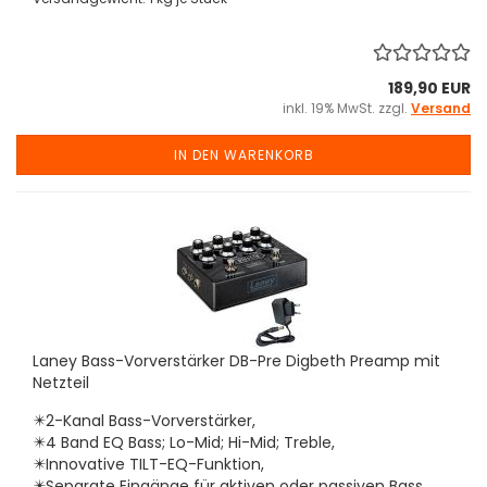
189,90 EUR
inkl. 19% MwSt. zzgl.
Versand
IN DEN WARENKORB
Laney Bass-Vorverstärker DB-Pre Digbeth Preamp mit
Netzteil
✴️2-Kanal Bass-Vorverstärker,
✴️4 Band EQ Bass; Lo-Mid; Hi-Mid; Treble,
✴️Innovative TILT-EQ-Funktion,
✴️Separate Eingänge für aktiven oder passiven Bass,