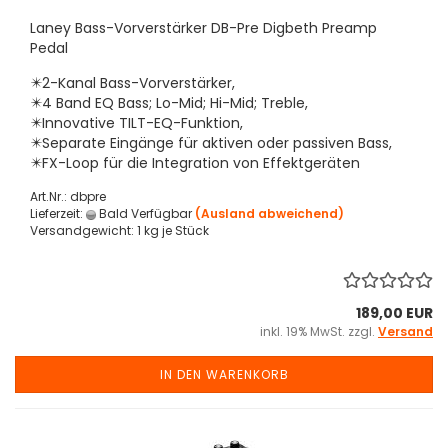
Laney Bass-Vorverstärker DB-Pre Digbeth Preamp
Pedal
✴️2-Kanal Bass-Vorverstärker,
✴️4 Band EQ Bass; Lo-Mid; Hi-Mid; Treble,
✴️Innovative TILT-EQ-Funktion,
✴️Separate Eingänge für aktiven oder passiven Bass,
✴️FX-Loop für die Integration von Effektgeräten
Art.Nr.: dbpre
Lieferzeit:
Bald Verfügbar
(Ausland abweichend)
Versandgewicht:
1
kg je Stück
189,00 EUR
inkl. 19% MwSt. zzgl.
Versand
IN DEN WARENKORB