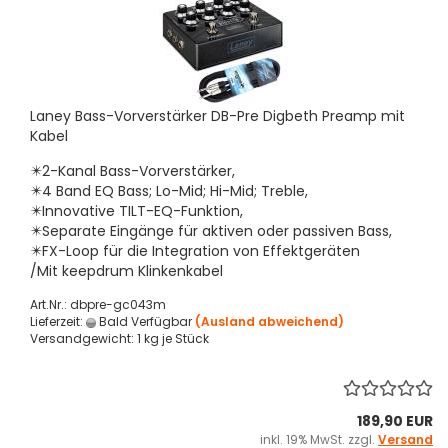
Laney Bass-Vorverstärker DB-Pre Digbeth Preamp mit
Kabel
✴️2-Kanal Bass-Vorverstärker,
✴️4 Band EQ Bass; Lo-Mid; Hi-Mid; Treble,
✴️Innovative TILT-EQ-Funktion,
✴️Separate Eingänge für aktiven oder passiven Bass,
✴️FX-Loop für die Integration von Effektgeräten
/Mit keepdrum Klinkenkabel
Art.Nr.: dbpre-gc043m
Lieferzeit:
Bald Verfügbar
(Ausland abweichend)
Versandgewicht:
1
kg je Stück
189,90 EUR
inkl. 19% MwSt. zzgl.
Versand