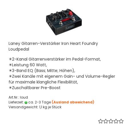
Laney Gitarren-Verstärker Iron Heart Foundry
Loudpedal
✴️2-Kanal Gitarrenverstärker im Pedal-Format,
✴️Leistung 60 Watt,
✴️3-Band EQ (Bass; Mitte; Höhen),
✴️Zwei Kanäle mit eigenem Gain- und Volume-Regler
für maximale klangliche Flexibilität,
✴️Zuschaltbarer Pre-Boost
Art.Nr.: loud
Lieferzeit:
ca. 2-3 Tage
(Ausland abweichend)
Versandgewicht:
1,1
kg je Stück