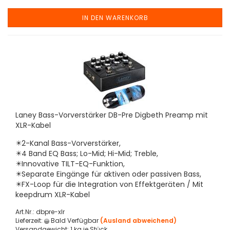
IN DEN WARENKORB
Laney Bass-Vorverstärker DB-Pre Digbeth Preamp mit
XLR-Kabel
✴️2-Kanal Bass-Vorverstärker,
✴️4 Band EQ Bass; Lo-Mid; Hi-Mid; Treble,
✴️Innovative TILT-EQ-Funktion,
✴️Separate Eingänge für aktiven oder passiven Bass,
✴️FX-Loop für die Integration von Effektgeräten / Mit
keepdrum XLR-Kabel
Art.Nr.: dbpre-xlr
Lieferzeit:
Bald Verfügbar
(Ausland abweichend)
Versandgewicht:
1
kg je Stück