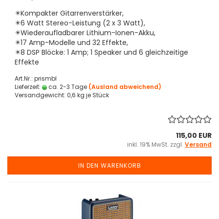
✴️Kompakter Gitarrenverstärker,
✴️6 Watt Stereo-Leistung (2 x 3 Watt),
✴️Wiederaufladbarer Lithium-Ionen-Akku,
✴️17 Amp-Modelle und 32 Effekte,
✴️8 DSP Blöcke: 1 Amp; 1 Speaker und 6 gleichzeitige
Effekte
Art.Nr.: prismbl
Lieferzeit:
ca. 2-3 Tage
(Ausland abweichend)
Versandgewicht:
0,6
kg je Stück
115,00 EUR
inkl. 19% MwSt. zzgl.
Versand
IN DEN WARENKORB