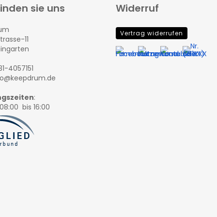
finden sie uns
Widerruf
rum
Vertrag widerrufen
trasse-11
eingarten
131-4057151
nfo@keepdrum.de
gszeiten
:
08:00 bis 16:00