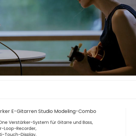
ärker E-Gitarren Studio Modeling-Combo
n-One Verstärker-System für Gitarre und Bass,
ur-Loop-Recorder,
ulti-Touch-Display,