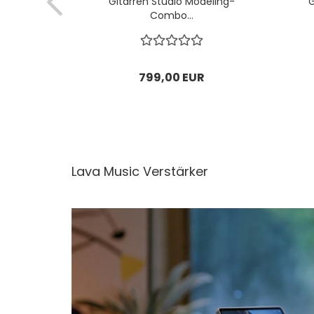
deling-
Gitarren Studio Modeling-
G
Combo...
R
799,00 EUR
Lava Music Verstärker