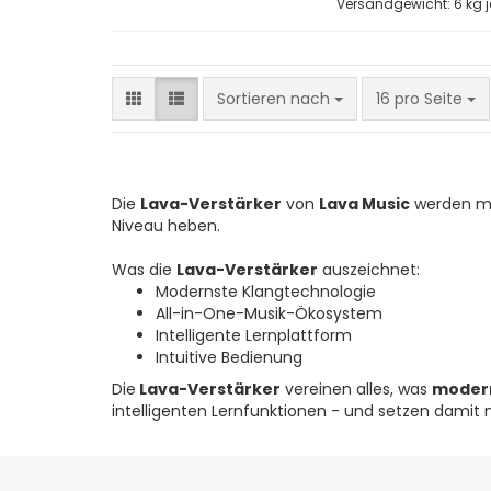
Versandgewicht:
6
kg j
Sortieren nach
pro Seite
Sortieren nach
16 pro Seite
Die
Lava-Verstärker
von
Lava Music
werden mit
Niveau heben.
Was die
Lava-Verstärker
auszeichnet:
Modernste Klangtechnologie
All-in-One-Musik-Ökosystem
Intelligente Lernplattform
Intuitive Bedienung
Die
Lava-Verstärker
vereinen alles, was
moder
intelligenten Lernfunktionen - und setzen damit