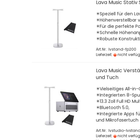
Lava Music Stativ
✴️Speziell für den L
✴️Höhenverstellbar v
✴️Für die perfekte P
✴️Schnelle Höhenanp
✴️Robuste Konstrukt
Art.Nr.: lvstand-fp200
Lieferzeit:
nicht verfü
Lava Music Verstä
und Tuch
✴️Vielseitiges All-i
✴️Integrierten 8-Sp
✴️13.3 Zoll Full HD M
✴️Bluetooth 5.0,
✴️Integrierte Apps f
und Mikrofasertuch
Art.Nr.: lvstudio-lvsta
Lieferzeit:
nicht verfü