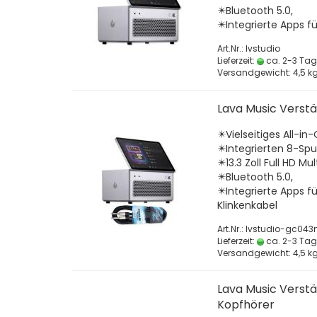
✴️Bluetooth 5.0,
✴️Integrierte Apps f
Art.Nr.: lvstudio
Lieferzeit:
ca. 2-3 Ta
Versandgewicht:
4,5
kg
Lava Music Verst
✴️Vielseitiges All-i
✴️Integrierten 8-Sp
✴️13.3 Zoll Full HD M
✴️Bluetooth 5.0,
✴️Integrierte Apps 
Klinkenkabel
Art.Nr.: lvstudio-gc04
Lieferzeit:
ca. 2-3 Ta
Versandgewicht:
4,5
kg
Lava Music Verst
Kopfhörer