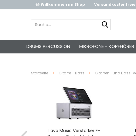
Willkommen im Shop
Versandkostenfreie 
Suche...
DRUMS PERCUSSION
MIKROFONE - KOPFHÖRER
»
»
Startseite
Gitarre - Bass
Gitarren- und Bass-Ve
rker E-
Lava Music Verstärker E-