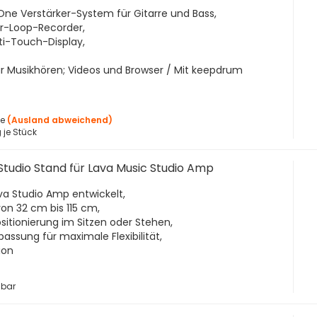
n-One Verstärker-System für Gitarre und Bass,
ur-Loop-Recorder,
ulti-Touch-Display,
für Musikhören; Videos und Browser / Mit keepdrum
ge
(Ausland abweichend)
 je Stück
 Studio Stand für Lava Music Studio Amp
ava Studio Amp entwickelt,
on 32 cm bis 115 cm,
ositionierung im Sitzen oder Stehen,
assung für maximale Flexibilität,
ion
gbar