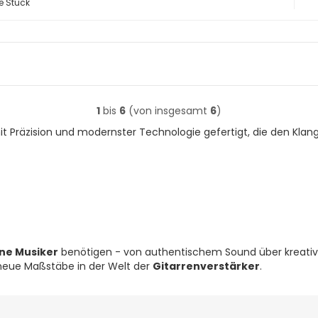
e Stück
1
bis
6
(von insgesamt
6
)
 Präzision und modernster Technologie gefertigt, die den Klang u
ne Musiker
benötigen - von authentischem Sound über kreative
 neue Maßstäbe in der Welt der
Gitarrenverstärker
.