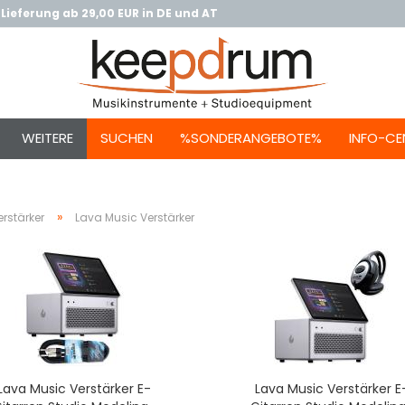
Lieferung ab 29,00 EUR in DE und AT
WEITERE
SUCHEN
%SONDERANGEBOTE%
INFO-CE
»
rstärker
Lava Music Verstärker
Lava Music Verstärker E-
Lava Music Verstärker E