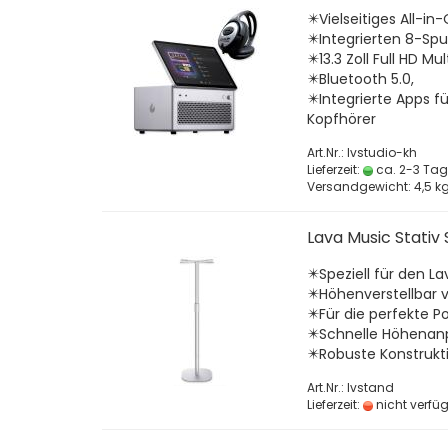
✴️Vielseitiges All-i
✴️Integrierten 8-Sp
✴️13.3 Zoll Full HD M
✴️Bluetooth 5.0,
✴️Integrierte Apps 
Kopfhörer
Art.Nr.: lvstudio-kh
Lieferzeit:
ca. 2-3 Ta
Versandgewicht:
4,5
kg
Lava Music Stativ
✴️Speziell für den L
✴️Höhenverstellbar v
✴️Für die perfekte P
✴️Schnelle Höhenanp
✴️Robuste Konstrukt
Art.Nr.: lvstand
Lieferzeit:
nicht verfü