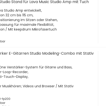
 Studio Stand für Lava Music Studio Amp mit Tuch
ava Studio Amp entwickelt,
on 32 cm bis 115 cm,
ositionierung im Sitzen oder Stehen,
assung für maximale Flexibilität,
ion / Mit keepdrum Mikrofasertuch
gbar
rker E-Gitarren Studio Modeling-Combo mit Stativ
n-One Verstärker-System für Gitarre und Bass,
ur-Loop-Recorder,
ulti-Touch-Display,
ür Musikhören; Videos und Browser / Mit Stativ
nd-fp200
gbar