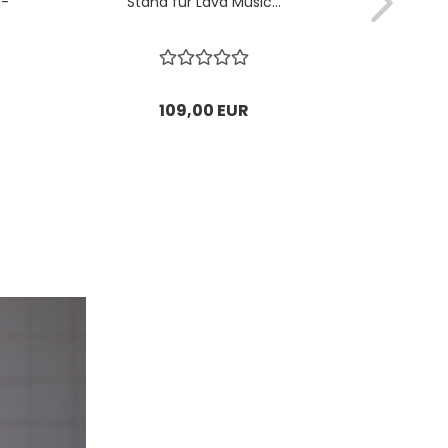
g-
Stand für Lava Music...
Stand
109,00 EUR