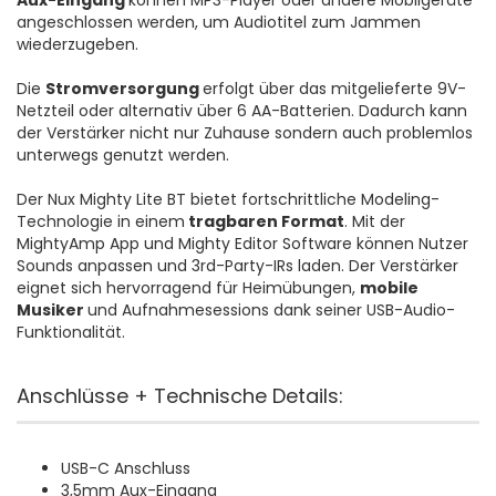
Aux-Eingang
können MP3-Player oder andere Mobilgeräte
angeschlossen werden, um Audiotitel zum Jammen
wiederzugeben.
Die
Stromversorgung
erfolgt über das mitgelieferte 9V-
Netzteil oder alternativ über 6 AA-Batterien. Dadurch kann
der Verstärker nicht nur Zuhause sondern auch problemlos
unterwegs genutzt werden.
Der Nux Mighty Lite BT bietet fortschrittliche Modeling-
Technologie in einem
tragbaren Format
. Mit der
MightyAmp App und Mighty Editor Software können Nutzer
Sounds anpassen und 3rd-Party-IRs laden. Der Verstärker
eignet sich hervorragend für Heimübungen,
mobile
Musiker
und Aufnahmesessions dank seiner USB-Audio-
Funktionalität.
Anschlüsse + Technische Details:
USB-C Anschluss
3,5mm Aux-Eingang