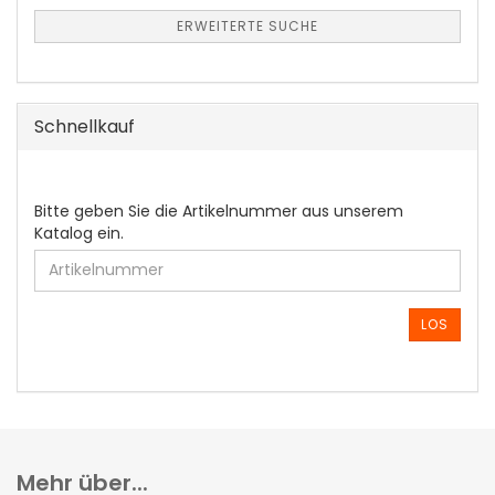
ERWEITERTE SUCHE
Schnellkauf
BITTE
Bitte geben Sie die Artikelnummer aus unserem
GEBEN
Katalog ein.
SIE
DIE
ARTIKELNUMMER
AUS
LOS
UNSEREM
KATALOG
EIN.
Mehr über...