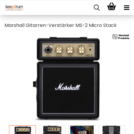
Marshall Gitarren-Verstärker MS-2 Micro Stack