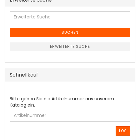
Erweiterte
Suche
SUCHEN
ERWEITERTE SUCHE
Schnellkauf
BITTE
Bitte geben Sie die Artikelnummer aus unserem
GEBEN
Katalog ein.
SIE
DIE
ARTIKELNUMMER
AUS
LOS
UNSEREM