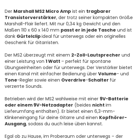
Der
Marshall MS2 Micro Amp
ist ein
tragbarer
Transistorverstärker
, der trotz seiner kompakten Größe
Marshall-Flair liefert. Mit nur 0,34 kg Gewicht und den
Maßen 110 x 60 x 140 mm
passt er in jede Tasche
und ist
dank
Gürtelclip
ideal für unterwegs oder ein originelles
Geschenk für Gitarristen.
Der MS2 überzeugt mit einem
2-Zoll-Lautsprecher
und
einer Leistung von
1 Watt
– perfekt für spontane
Übungseinheiten oder für unterwegs. Der Verstärker bietet
einen Kanal mit einfacher Bedienung über
Volume
- und
Tone
-Regler sowie einen
Overdrive
-
Schalter
für
verzerrte Sounds.
Betrieben wird der MS2 wahlweise mit einer
9V-Batterie
oder einem 9V-Netzadapter
(beides
nicht
im
Lieferumfang enthalten). Er bietet einen 6,3-mm-
Klinkeneingang für deine Gitarre und einen
Kopfhörer-
Ausgang
, sodass du auch leise üben kannst.
Egal ob zu Hause, im Proberaum oder unterwegs – der