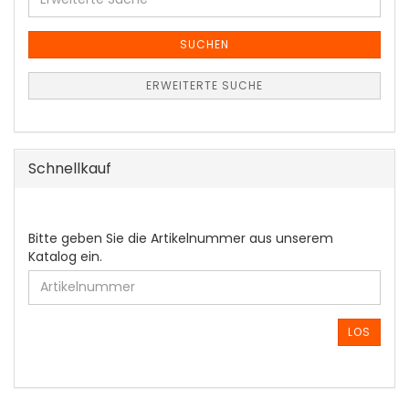
Suche
SUCHEN
ERWEITERTE SUCHE
Schnellkauf
BITTE
Bitte geben Sie die Artikelnummer aus unserem
GEBEN
Katalog ein.
SIE
DIE
ARTIKELNUMMER
AUS
LOS
UNSEREM
KATALOG
EIN.