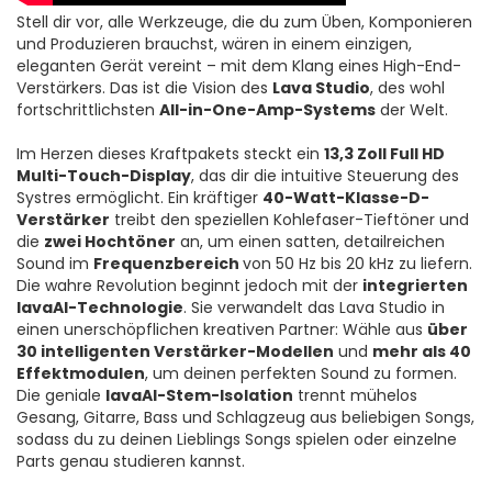
Stell dir vor, alle Werkzeuge, die du zum Üben, Komponieren
und Produzieren brauchst, wären in einem einzigen,
eleganten Gerät vereint – mit dem Klang eines High-End-
Verstärkers. Das ist die Vision des
Lava Studio
, des wohl
fortschrittlichsten
All-in-One-Amp-Systems
der Welt.
Im Herzen dieses Kraftpakets steckt ein
13,3 Zoll Full HD
Multi-Touch-Display
, das dir die intuitive Steuerung des
Systres ermöglicht. Ein kräftiger
40-Watt-Klasse-D-
Verstärker
treibt den speziellen Kohlefaser-Tieftöner und
die
zwei Hochtöner
an, um einen satten, detailreichen
Sound im
Frequenzbereich
von 50 Hz bis 20 kHz zu liefern.
Die wahre Revolution beginnt jedoch mit der
integrierten
lavaAI-Technologie
. Sie verwandelt das Lava Studio in
einen unerschöpflichen kreativen Partner: Wähle aus
über
30 intelligenten Verstärker-Modellen
und
mehr als 40
Effektmodulen
, um deinen perfekten Sound zu formen.
Die geniale
lavaAI-Stem-Isolation
trennt mühelos
Gesang, Gitarre, Bass und Schlagzeug aus beliebigen Songs,
sodass du zu deinen Lieblings Songs spielen oder einzelne
Parts genau studieren kannst.