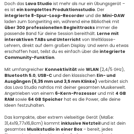
Doch das
Lava Studio
ist mehr als nur ein Übungsgerät –
es ist
ein komplettes Produktionsstudio
. Der
integrierte 8-Spur-Loop-Recorder
und die
Mini-DAW
laden zum Songwriting ein, während eine Bibliothek mit
über 300 professionellen Begleittracks
immer die
passende Band für deine Session bereithält.
Lerne mit
interaktiven TABs und Unterricht
von Weltklasse-
Lehrern, direkt auf dem großen Display. Und wenn du etwas
erschaffen hast, teilst du es einfach über die
integrierte
Community-Funktion
.
Mit umfangreicher
Konnektivität
wie
WLAN
(2,4/5 GHz),
Bluetooth 5.0
,
USB-C
und den klassischen
Ein- und
Ausgängen (6,35 mm und 3,5 mm Klinke)
verbindet sich
das Lava Studio nahtlos mit deiner gesamten Musikerwelt.
Angetrieben von einem
6-Kern-Prozessor
und mit
4 GB
RAM
sowie
64 GB Speicher
hat es die Power, alle deine
Ideen festzuhalten.
Das kompakte, aber extrem vielseitige Gerät (Maße:
31,4x19,77x16,8cm) kommt
inklusive Netzteil
und ist dein
gesamtes
Musikstudio in einer Box
– bereit, jedes