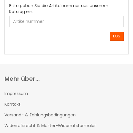
BITTE
Bitte geben Sie die Artikelnummer aus unserem
GEBEN
Katalog ein.
SIE
DIE
ARTIKELNUMMER
AUS
LOS
UNSEREM
KATALOG
EIN.
Mehr über...
Impressum
Kontakt
Versand- & Zahlungsbedingungen
Widerrufsrecht & Muster-Widerrufsformular