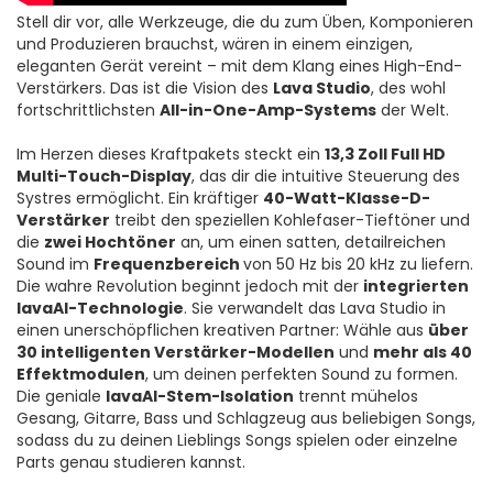
Stell dir vor, alle Werkzeuge, die du zum Üben, Komponieren
und Produzieren brauchst, wären in einem einzigen,
eleganten Gerät vereint – mit dem Klang eines High-End-
Verstärkers. Das ist die Vision des
Lava Studio
, des wohl
fortschrittlichsten
All-in-One-Amp-Systems
der Welt.
Im Herzen dieses Kraftpakets steckt ein
13,3 Zoll Full HD
Multi-Touch-Display
, das dir die intuitive Steuerung des
Systres ermöglicht. Ein kräftiger
40-Watt-Klasse-D-
Verstärker
treibt den speziellen Kohlefaser-Tieftöner und
die
zwei Hochtöner
an, um einen satten, detailreichen
Sound im
Frequenzbereich
von 50 Hz bis 20 kHz zu liefern.
Die wahre Revolution beginnt jedoch mit der
integrierten
lavaAI-Technologie
. Sie verwandelt das Lava Studio in
einen unerschöpflichen kreativen Partner: Wähle aus
über
30 intelligenten Verstärker-Modellen
und
mehr als 40
Effektmodulen
, um deinen perfekten Sound zu formen.
Die geniale
lavaAI-Stem-Isolation
trennt mühelos
Gesang, Gitarre, Bass und Schlagzeug aus beliebigen Songs,
sodass du zu deinen Lieblings Songs spielen oder einzelne
Parts genau studieren kannst.