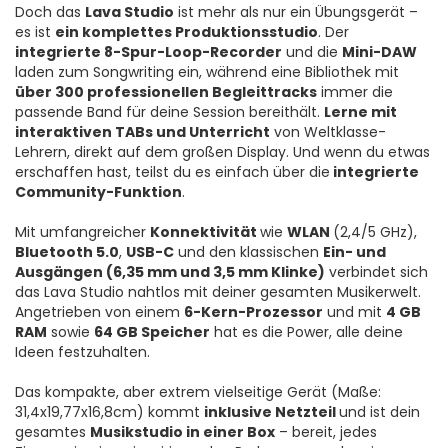
Doch das
Lava Studio
ist mehr als nur ein Übungsgerät –
es ist
ein komplettes Produktionsstudio
. Der
integrierte 8-Spur-Loop-Recorder
und die
Mini-DAW
laden zum Songwriting ein, während eine Bibliothek mit
über 300 professionellen Begleittracks
immer die
passende Band für deine Session bereithält.
Lerne mit
interaktiven TABs und Unterricht
von Weltklasse-
Lehrern, direkt auf dem großen Display. Und wenn du etwas
erschaffen hast, teilst du es einfach über die
integrierte
Community-Funktion
.
Mit umfangreicher
Konnektivität
wie
WLAN
(2,4/5 GHz),
Bluetooth 5.0
,
USB-C
und den klassischen
Ein- und
Ausgängen (6,35 mm und 3,5 mm Klinke)
verbindet sich
das Lava Studio nahtlos mit deiner gesamten Musikerwelt.
Angetrieben von einem
6-Kern-Prozessor
und mit
4 GB
RAM
sowie
64 GB Speicher
hat es die Power, alle deine
Ideen festzuhalten.
Das kompakte, aber extrem vielseitige Gerät (Maße:
31,4x19,77x16,8cm) kommt
inklusive Netzteil
und ist dein
gesamtes
Musikstudio in einer Box
– bereit, jedes