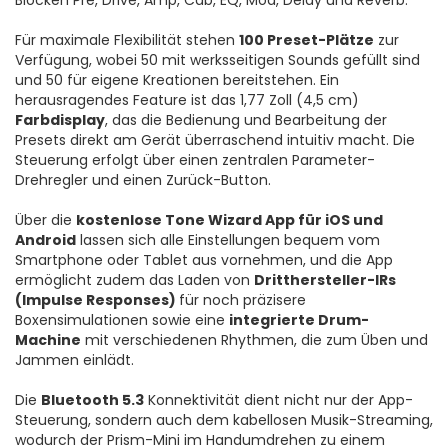
Blöcken Pre, Drive, Amp, Cab, EQ, Mod, Delay und Reverb.
Für maximale Flexibilität stehen
100 Preset-Plätze
zur
Verfügung, wobei 50 mit werksseitigen Sounds gefüllt sind
und 50 für eigene Kreationen bereitstehen. Ein
herausragendes Feature ist das 1,77 Zoll (4,5 cm)
Farbdisplay
, das die Bedienung und Bearbeitung der
Presets direkt am Gerät überraschend intuitiv macht. Die
Steuerung erfolgt über einen zentralen Parameter-
Drehregler und einen Zurück-Button.
Über die
kostenlose Tone Wizard App für iOS und
Android
lassen sich alle Einstellungen bequem vom
Smartphone oder Tablet aus vornehmen, und die App
ermöglicht zudem das Laden von
Dritthersteller-IRs
(Impulse Responses)
für noch präzisere
Boxensimulationen sowie eine
integrierte Drum-
Machine
mit verschiedenen Rhythmen, die zum Üben und
Jammen einlädt.
Die
Bluetooth 5.3
Konnektivität dient nicht nur der App-
Steuerung, sondern auch dem kabellosen Musik-Streaming,
wodurch der Prism-Mini im Handumdrehen zu einem