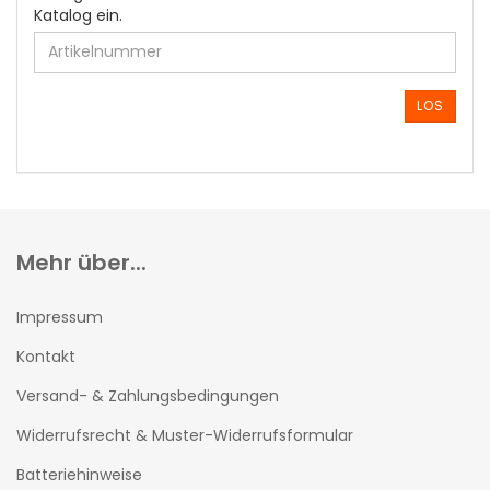
GEBEN
Katalog ein.
SIE
DIE
ARTIKELNUMMER
AUS
LOS
UNSEREM
KATALOG
EIN.
Mehr über...
Impressum
Kontakt
Versand- & Zahlungsbedingungen
Widerrufsrecht & Muster-Widerrufsformular
Batteriehinweise