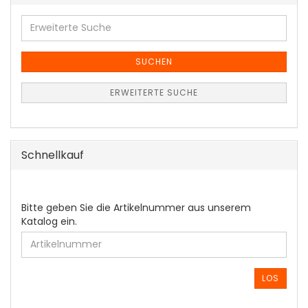
Erweiterte
Suche
SUCHEN
ERWEITERTE SUCHE
Schnellkauf
BITTE
Bitte geben Sie die Artikelnummer aus unserem
GEBEN
Katalog ein.
SIE
DIE
ARTIKELNUMMER
AUS
LOS
UNSEREM
KATALOG