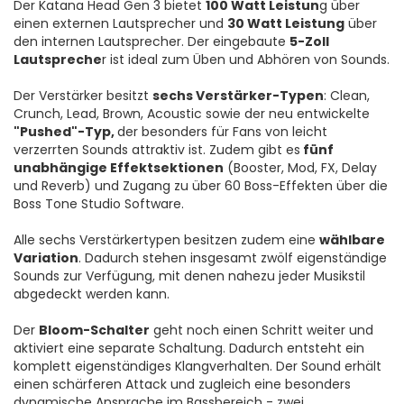
Der Katana Head Gen 3 bietet
100 Watt Leistun
g über
einen externen Lautsprecher und
30 Watt Leistung
über
den internen Lautsprecher. Der eingebaute
5-Zoll
Lautspreche
r ist ideal zum Üben und Abhören von Sounds.
Der Verstärker besitzt
sechs Verstärker-Typen
: Clean,
Crunch, Lead, Brown, Acoustic sowie der neu entwickelte
"Pushed"-Typ,
der besonders für Fans von leicht
verzerrten Sounds attraktiv ist. Zudem gibt es
fünf
unabhängige Effektsektionen
(Booster, Mod, FX, Delay
und Reverb) und Zugang zu über 60 Boss-Effekten über die
Boss Tone Studio Software.
Alle sechs Verstärkertypen besitzen zudem eine
wählbare
Variation
. Dadurch stehen insgesamt zwölf eigenständige
Sounds zur Verfügung, mit denen nahezu jeder Musikstil
abgedeckt werden kann.
Der
Bloom-Schalter
geht noch einen Schritt weiter und
aktiviert eine separate Schaltung. Dadurch entsteht ein
komplett eigenständiges Klangverhalten. Der Sound erhält
einen schärferen Attack und zugleich eine besonders
dynamische Ansprache im Bassbereich - zwei