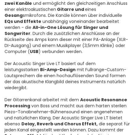
zwei Kanäle
und ermöglicht den gleichzeitigen Anschluss
einer elektroakustischen
Gitarre und
eines
Gesang
smikrofons. Die Kanäle können über individuelle
EQs und Effekte
unabhängig voneinander bearbeitet
werden - die
All-in-One Lösung für Singer und
Songwriter
. Durch die zusätzlichen Anschlüsse an der
Rückseite des Amps kann dieser mit einer PA-Anlage (XLR-
DI-Ausgang) und einem Musikplayer (3,5mm Klinke) oder
Computer (
USB
) verbunden werden.
Der Acoustic Singer Live LT basiert auf dem
leistungsstarken
Bi-Amp-Design
mit Fullrange-Custom-
Lautsprechern die einen hochauflösenden Sound formen
der das akustische Klangbild deines Instruments natürlich
wiedergibt.
Der Gitarrenkanal arbeitet mit dem
Acoustic Resonance
Processing
von Boss und macht aus dem harten sterilen
Piezo-Tonabnehmer-Bühnensound einen angenehmen
und natürlichen Klang. Der Acoustic Singer Live LT bietet
ebenso
Delay, Reverb und Chorus Effekt,
die separat für
jeden Kanal eingestellt werden können. Dazu kommt der