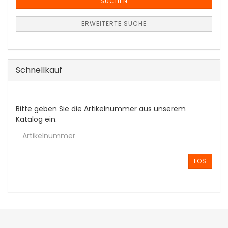
SUCHEN
ERWEITERTE SUCHE
Schnellkauf
BITTE
Bitte geben Sie die Artikelnummer aus unserem
GEBEN
Katalog ein.
SIE
DIE
ARTIKELNUMMER
AUS
LOS
UNSEREM
KATALOG
EIN.