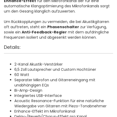
Enhance-Effekt
für den Mikrofonkanal der für eine
automatische Klangoptimierung des Mikrofonkanals sorgt
um den Gesang klanglich aufzuwerten.
Um Rückkopplungen zu vermeiden, die bei Akustikgitarren
oft auftreten, steht ein
Phasenschalter
zur Verfügung,
sowie ein
Anti-Feedback-Regler
mit dem aufdringliche
Frequenzen isoliert und abgesenkt werden können.
Details:
2-Kanal Akustik-Verstärker
6,5 Zoll Lautsprecher und Custom Hochtöner
60 Watt
Separater Mikrofon und Gitarreneingang mit
unabhängigen EQs
Bi-Amp-Design
Integriertes USB-Interface
Acoustic Resonance-Funktion für eine natürliche
Wiedergabe von Gitarren mit Piezo-Tonabnehmer
Enhance-Effekt im Mikrofonkanal
Delay-/Reverb/Chorus-Effekt pro Kanal