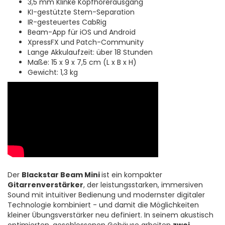
3,5 mm Klinke Kopfhörerausgang
KI-gestützte Stem-Separation
IR-gesteuertes CabRig
Beam-App für iOS und Android
XpressFX und Patch-Community
Lange Akkulaufzeit: über 18 Stunden
Maße: 15 x 9 x 7,5 cm (L x B x H)
Gewicht: 1,3 kg
Der
Blackstar Beam Mini
ist ein kompakter
Gitarrenverstärker
, der leistungsstarken, immersiven
Sound mit intuitiver Bedienung und modernster digitaler
Technologie kombiniert - und damit die Möglichkeiten
kleiner Übungsverstärker neu definiert. In seinem akustisch