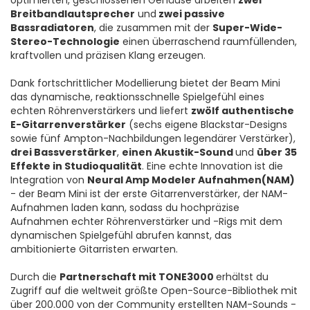
optimierten, geschlossenen Gehäuse arbeiten
zwei
Breitbandlautsprecher
und
zwei passive
Bassradiatoren
, die zusammen mit der
Super-Wide-
Stereo-Technologie
einen überraschend raumfüllenden,
kraftvollen und präzisen Klang erzeugen.
Dank fortschrittlicher Modellierung bietet der Beam Mini
das dynamische, reaktionsschnelle Spielgefühl eines
echten Röhrenverstärkers und liefert
zwölf authentische
E-Gitarrenverstärker
(sechs eigene Blackstar-Designs
sowie fünf Ampton-Nachbildungen legendärer Verstärker),
drei Bassverstärker
,
einen Akustik-Sound
und
über 35
Effekte in Studioqualität
. Eine echte Innovation ist die
Integration von
Neural Amp Modeler Aufnahmen(NAM)
- der Beam Mini ist der erste Gitarrenverstärker, der NAM-
Aufnahmen laden kann, sodass du hochpräzise
Aufnahmen echter Röhrenverstärker und -Rigs mit dem
dynamischen Spielgefühl abrufen kannst, das
ambitionierte Gitarristen erwarten.
Durch die
Partnerschaft mit TONE3000
erhältst du
Zugriff auf die weltweit größte Open-Source-Bibliothek mit
über 200.000 von der Community erstellten NAM-Sounds -