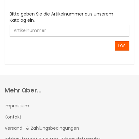
BITTE
Bitte geben Sie die Artikelnummer aus unserem
GEBEN
Katalog ein.
SIE
DIE
ARTIKELNUMMER
AUS
LOS
UNSEREM
KATALOG
EIN.
Mehr über...
Impressum
Kontakt
Versand- & Zahlungsbedingungen