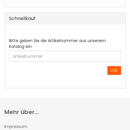
Schnellkauf
BITTE
Bitte geben Sie die Artikelnummer aus unserem
GEBEN
Katalog ein.
SIE
DIE
ARTIKELNUMMER
AUS
LOS
UNSEREM
KATALOG
EIN.
Mehr über...
Impressum