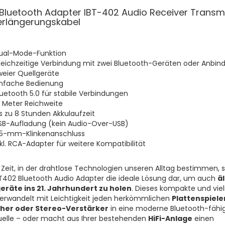
Bluetooth Adapter IBT-402 Audio Receiver Transmi
erlängerungskabel
ual-Mode-Funktion
leichzeitige Verbindung mit zwei Bluetooth-Geräten oder Anbin
weier Quellgeräte
infache Bedienung
luetooth 5.0 für stabile Verbindungen
0 Meter Reichweite
is zu 8 Stunden Akkulaufzeit
SB-Aufladung (kein Audio-Over-USB)
,5-mm-Klinkenanschluss
nkl. RCA-Adapter für weitere Kompatibilität
r Zeit, in der drahtlose Technologien unseren Alltag bestimmen, st
T402 Bluetooth Audio Adapter die ideale Lösung dar, um auch
ä
eräte ins 21. Jahrhundert zu holen
. Dieses kompakte und viel
erwandelt mit Leichtigkeit jeden herkömmlichen
Plattenspieler
her oder Stereo-Verstärker
in eine moderne Bluetooth-fähi
elle – oder macht aus Ihrer bestehenden
HiFi-Anlage
einen