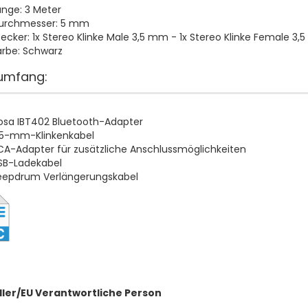
änge: 3 Meter
urchmesser: 5 mm
tecker: 1x Stereo Klinke Male 3,5 mm - 1x Stereo Klinke Female 3
arbe: Schwarz
rumfang:
osa IBT402 Bluetooth-Adapter
,5-mm-Klinkenkabel
CA-Adapter für zusätzliche Anschlussmöglichkeiten
SB-Ladekabel
eepdrum Verlängerungskabel
ller/EU Verantwortliche Person