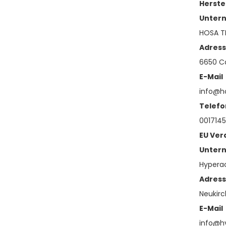
Herste
Unter
HOSA T
Adres
6650 Ca
E-Mail
info@h
Telefo
001714
EU Ver
Unter
Hypera
Adres
Neukirc
E-Mail
info@h