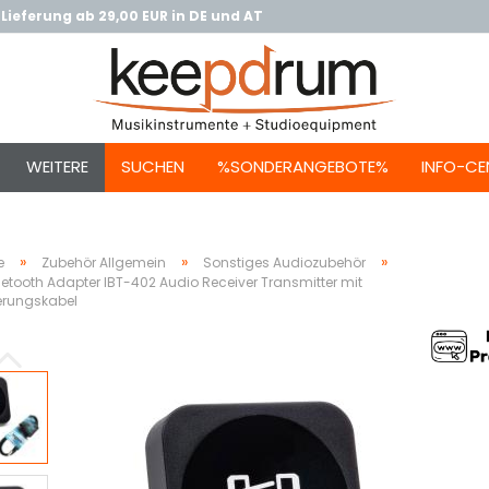
Lieferung ab 29,00 EUR in DE und AT
WEITERE
SUCHEN
%SONDERANGEBOTE%
INFO-CE
»
»
»
e
Zubehör Allgemein
Sonstiges Audiozubehör
etooth Adapter IBT-402 Audio Receiver Transmitter mit
erungskabel