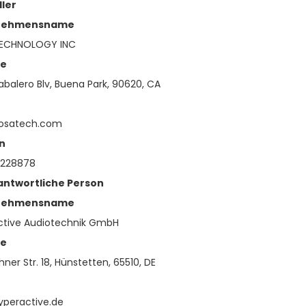
ller
nehmensname
ECHNOLOGY INC
se
balero Blv, Buena Park, 90620, CA
osatech.com
n
5228878
antwortliche Person
nehmensname
ctive Audiotechnik GmbH
se
hner Str. 18, Hünstetten, 65510, DE
yperactive.de