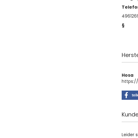
Telefo
496126
§
Herst
Hosa
https:
tei
Kunde
Leider 