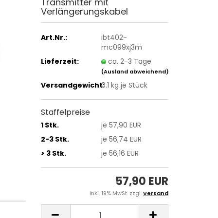
Transmitter mit
Verlängerungskabel
Art.Nr.:
ibt402-
mc099xj3m
Lieferzeit:
ca. 2-3 Tage
(Ausland abweichend)
Versandgewicht:
0.1
kg je Stück
Staffelpreise
1 Stk.
je 57,90 EUR
2-3 Stk.
je 56,74 EUR
> 3 Stk.
je 56,16 EUR
57,90 EUR
inkl. 19% MwSt. zzgl.
Versand