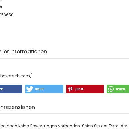
n
953650
eller Informationen
//hosatech.com/
len
tweet
pin it
teilen
nrezensionen
sind noch keine Bewertungen vorhanden. Seien Sie der Erste, der