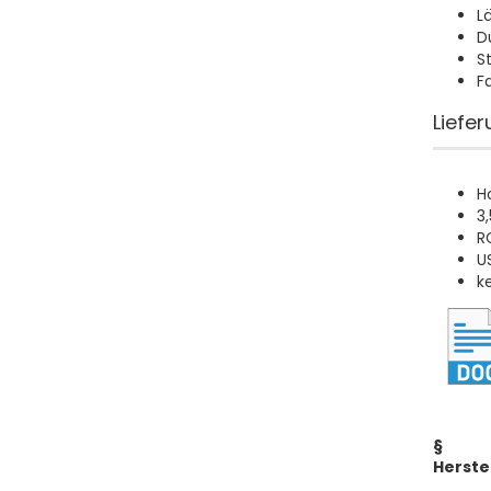
L
D
S
F
Liefe
H
3
R
U
k
§
Herste