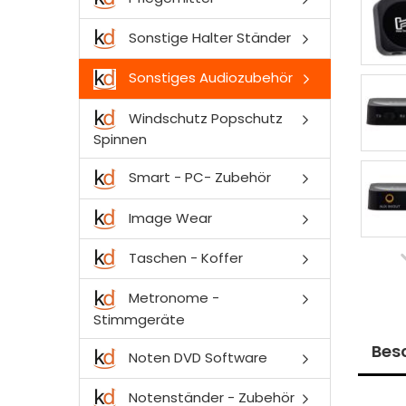
Sonstige Halter Ständer
Sonstiges Audiozubehör
Windschutz Popschutz
Spinnen
Smart - PC- Zubehör
Image Wear
Taschen - Koffer
Metronome -
Stimmgeräte
Bes
Noten DVD Software
Notenständer - Zubehör