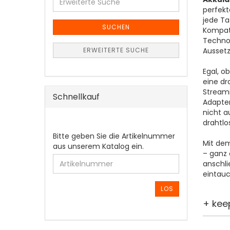
Suche
perfekt
jede Ta
SUCHEN
Kompati
Technol
Ausset
ERWEITERTE SUCHE
Egal, o
eine dr
Streami
Schnellkauf
Adapter
nicht a
drahtlo
BITTE
Bitte geben Sie die Artikelnummer
Mit dem
GEBEN
aus unserem Katalog ein.
– ganz
SIE
anschli
DIE
eintau
ARTIKELNUMMER
AUS
LOS
UNSEREM
+ kee
KATALOG
EIN.