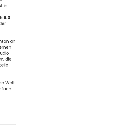
t in
h 5.0
der
ehton an
dernen
udio
er
, die
eile
en Welt
infach