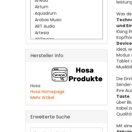
leistu
Was den
Techno
und E
Klang I
Kopfhör
Device
ideal, 
Hersteller Info
Modus (
Tablet 
Musikbi
Die Ein
Sender-
Hosa
Ihre Au
Hosa Homepage
Taste
.
Mehr Artikel
über Bl
Kabel z
Qualitä
Erweiterte Suche
Mit ein
Erweiterte
Akkula