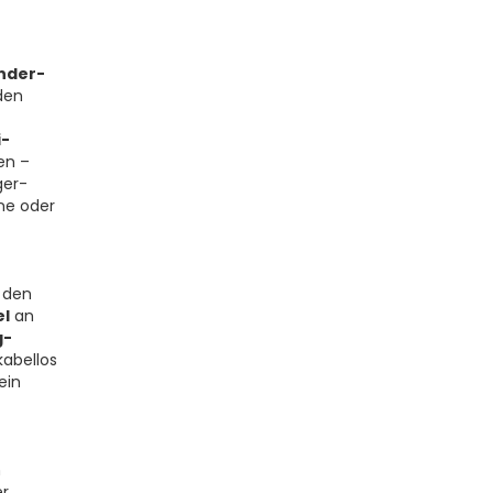
nder-
den
i-
en –
ger-
ne oder
r den
el
an
g-
kabellos
ein
n
er