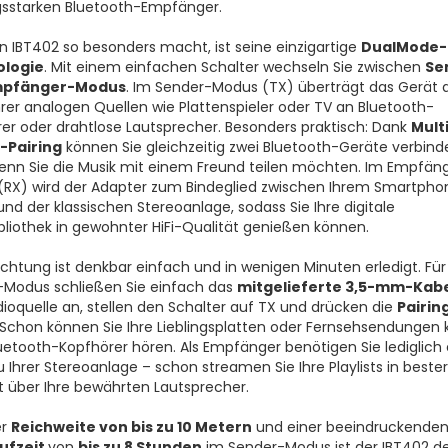
ngsstarken Bluetooth-Empfänger.
 IBT402 so besonders macht, ist seine einzigartige
DualMode-
logie
. Mit einem einfachen Schalter wechseln Sie zwischen
Se
mpfänger-Modus
. Im Sender-Modus (TX) überträgt das Gerät 
hrer analogen Quellen wie Plattenspieler oder TV an Bluetooth-
er oder drahtlose Lautsprecher. Besonders praktisch: Dank
Mult
-Pairing
können Sie gleichzeitig zwei Bluetooth-Geräte verbind
wenn Sie die Musik mit einem Freund teilen möchten. Im Empfän
RX) wird der Adapter zum Bindeglied zwischen Ihrem Smartpho
und der klassischen Stereoanlage, sodass Sie Ihre digitale
bliothek in gewohnter HiFi-Qualität genießen können.
richtung ist denkbar einfach und in wenigen Minuten erledigt. Fü
Modus schließen Sie einfach das
mitgelieferte 3,5-mm-Kab
dioquelle an, stellen den Schalter auf TX und drücken die
Pairin
 Schon können Sie Ihre Lieblingsplatten oder Fernsehsendungen 
uetooth-Kopfhörer hören. Als Empfänger benötigen Sie lediglich 
u Ihrer Stereoanlage – schon streamen Sie Ihre Playlists in bester
t über Ihre bewährten Lautsprecher.
er
Reichweite von bis zu 10 Metern
und einer beeindruckende
ufzeit
von
bis zu 8 Stunden
im Sender-Modus ist der IBT402 d