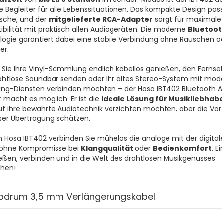
e Begleiter für alle Lebenssituationen. Das kompakte Design pass
sche, und der
mitgelieferte RCA-Adapter
sorgt für maximale
bilität mit praktisch allen Audiogeräten. Die moderne
Bluetoot
ogie garantiert dabei eine stabile Verbindung ohne Rauschen o
zer.
b Sie Ihre Vinyl-Sammlung endlich kabellos genießen, den Ferns
ahtlose Soundbar senden oder Ihr altes Stereo-System mit mo
ng-Diensten verbinden möchten – der Hosa IBT402 Bluetooth A
 macht es möglich. Er ist die
ideale Lösung für Musikliebhab
uf ihre bewährte Audiotechnik verzichten möchten, aber die Vort
ser Übertragung schätzen.
 Hosa IBT402 verbinden Sie mühelos die analoge mit der digital
 ohne Kompromisse bei
Klangqualität
oder
Bedienkomfort
. E
eßen, verbinden und in die Welt des drahtlosen Musikgenusses
chen!
pdrum 3,5 mm Verlängerungskabel