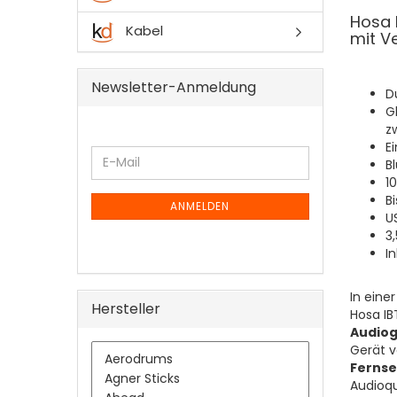
Hosa 
Kabel
mit V
Newsletter-Anmeldung
D
G
z
E
WEITER
E-
B
ZUR
Mail
1
NEWSLETTER-
B
ANMELDUNG
ANMELDEN
U
3
I
In eine
Hersteller
Hosa IB
Audiog
Gerät v
Fernse
Audioqu