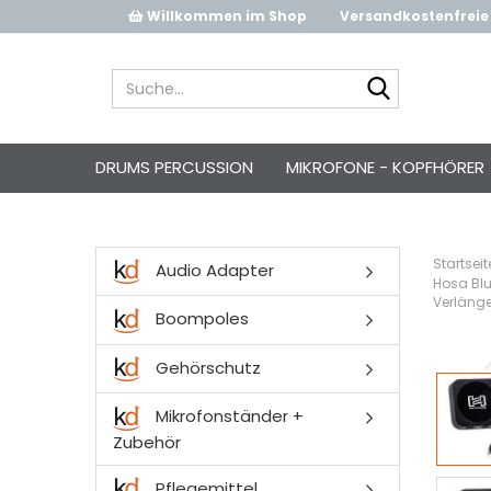
Willkommen im Shop
Versandkostenfreie 
Suche...
DRUMS PERCUSSION
MIKROFONE - KOPFHÖRER
Startseit
Audio Adapter
Hosa Blu
Verläng
Boompoles
Gehörschutz
Mikrofonständer +
Zubehör
Pflegemittel