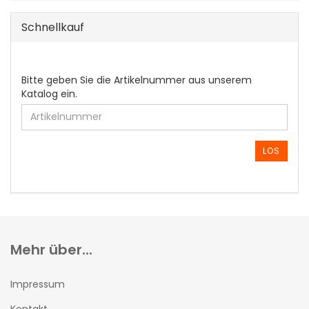
Schnellkauf
BITTE
Bitte geben Sie die Artikelnummer aus unserem
GEBEN
Katalog ein.
SIE
DIE
ARTIKELNUMMER
AUS
LOS
UNSEREM
KATALOG
EIN.
Mehr über...
Impressum
Kontakt