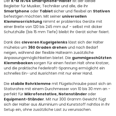
Der
K-M 19764 Smartphone-Halter
ist der ideale
Begleiter für Musiker, Techniker und alle, die ihr
Smartphone
oder
Tablet
sicher und flexibel an
Stativen
befestigen möchten. Mit seiner
universellen
Klemmvorrichtung
nimmt er problemlos Geräte mit
einer Breite von 120 bis 245 mm auf - selbst mit dicker
Schutzhülle (bis 15 mm Tiefe) bleibt Ihr Gerät sicher fixiert.
Dank des
cleveren Kugelgelenks
lässt sich der Halter
mühelos um
360 Graden drehen
und nach Bedarf
neigen, während der flexible Haltearm zusätzliche
Anpassungsmöglichkeiten bietet. Die
gummigeschützten
Klemmbacken
sorgen für einen festen Halt ohne Kratzer,
und die praktische Federkraft-Spannung ermöglicht ein
schnelles Ein- und Ausrichten mit nur einer Hand.
Die
stabile Rohrklemme
mit Flügelschraube passt sich an
Stativrohre mit einem Durchmesser von 10 bis 30 mm an -
perfekt für
Mikrofonstative, Notenständer
oder
Equipment-Ständer
. Mit nur 300 Gramm Gewicht fügt
sich der Halter aus Aluminium und Kunststoff nahtlos in Ihr
Setup ein, ohne zusätzliche Last zu verursachen.