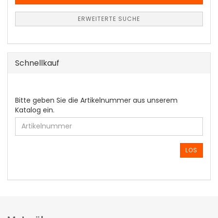
ERWEITERTE SUCHE
Schnellkauf
BITTE
Bitte geben Sie die Artikelnummer aus unserem
GEBEN
Katalog ein.
SIE
DIE
ARTIKELNUMMER
AUS
LOS
UNSEREM
KATALOG
EIN.