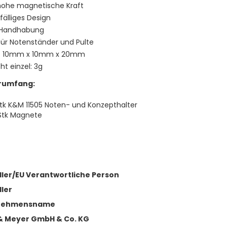
hohe magnetische Kraft
fälliges Design
 Handhabung
 für Notenständer und Pulte
: 10mm x 10mm x 20mm
t einzel: 3g
erumfang:
Stk K&M 11505 Noten- und Konzepthalter
Stk Magnete
ller/EU Verantwortliche Person
ller
nehmensname
& Meyer GmbH & Co. KG