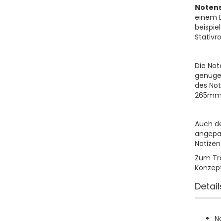
Noten
einem 
beispie
Stativr
Die Not
genügen
des Not
265mm e
Auch d
angepas
Notizen
Zum Tra
Konzep
Detail
N