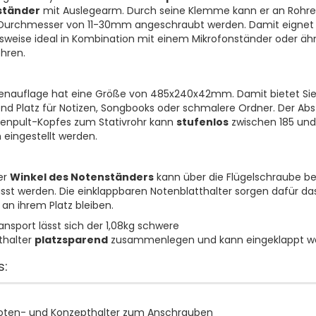
ständer
mit Auslegearm. Durch seine Klemme kann er an Rohre
Durchmesser von 11-30mm angeschraubt werden. Damit eignet 
lsweise ideal in Kombination mit einem Mikrofonständer oder äh
ohren.
enauflage hat eine Größe von 485x240x42mm. Damit bietet Si
d Platz für Notizen, Songbooks oder schmalere Ordner. Der Ab
enpult-Kopfes zum Stativrohr kann
stufenlos
zwischen 185 und
ingestellt werden.
er
Winkel des Notenständers
kann über die Flügelschraube 
st werden. Die einklappbaren Notenblatthalter sorgen dafür das
 an ihrem Platz bleiben.
nsport lässt sich der 1,08kg schwere
thalter
platzsparend
zusammenlegen und kann eingeklappt w
s:
oten- und Konzepthalter zum Anschrauben