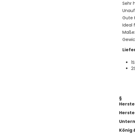
Sehr 
Unauf
Gute
Ideal
Maße
Gewich
Lief
1
2
§
Herste
Herste
Unter
König 