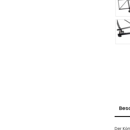
Bes
Der Kö