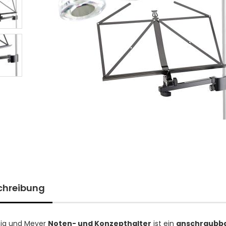
chreibung
nig und Meyer
Noten- und Konzepthalter
ist ein
anschraubb