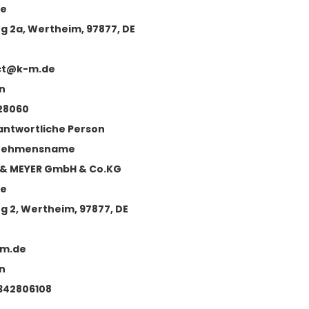
se
g 2a, Wertheim, 97877, DE
ct@k-m.de
n
28060
antwortliche Person
nehmensname
& MEYER GmbH & Co.KG
se
g 2, Wertheim, 97877, DE
m.de
n
342806108