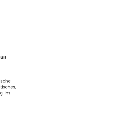
ult
ische
tisches,
g. Im