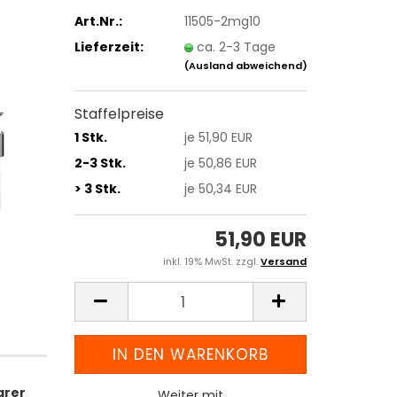
Art.Nr.:
11505-2mg10
Lieferzeit:
ca. 2-3 Tage
(Ausland abweichend)
Staffelpreise
1 Stk.
je 51,90 EUR
2-3 Stk.
je 50,86 EUR
> 3 Stk.
je 50,34 EUR
51,90 EUR
inkl. 19% MwSt. zzgl.
Versand
arer
Weiter mit