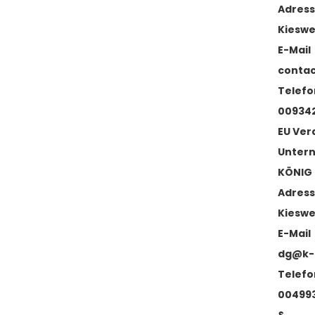
Adres
Kieswe
E-Mail
conta
Telefo
00934
EU Ver
Unter
KÖNIG 
Adres
Kieswe
E-Mail
dg@k-
Telefo
00499