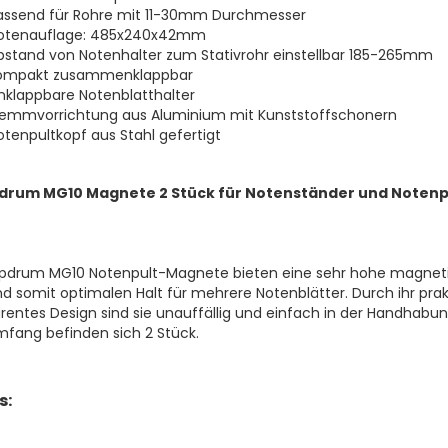
assend für Rohre mit 11-30mm Durchmesser
otenauflage: 485x240x42mm
bstand von Notenhalter zum Stativrohr einstellbar 185-265mm
ompakt zusammenklappbar
inklappbare Notenblatthalter
lemmvorrichtung aus Aluminium mit Kunststoffschonern
otenpultkopf aus Stahl gefertigt
drum MG10 Magnete 2 Stück für Notenständer und Notenp
epdrum MG10 Notenpult-Magnete bieten eine sehr hohe magnet
nd somit optimalen Halt für mehrere Notenblätter. Durch ihr prak
rentes Design sind sie unauffällig und einfach in der Handhabun
mfang befinden sich 2 Stück.
s: