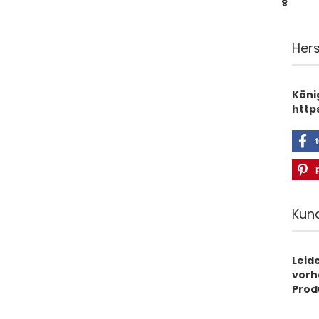
§
Hers
Köni
http
t
p
Kun
Leid
vorha
Prod