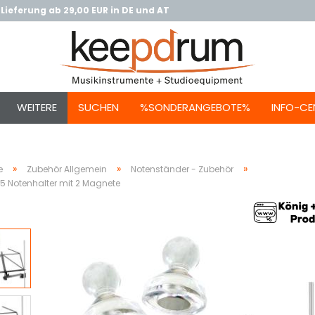
Lieferung ab 29,00 EUR in DE und AT
WEITERE
SUCHEN
%SONDERANGEBOTE%
INFO-CE
»
»
»
e
Zubehör Allgemein
Notenständer - Zubehör
5 Notenhalter mit 2 Magnete