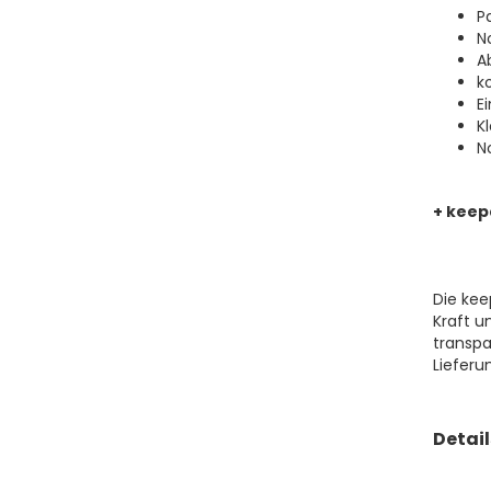
P
N
A
k
E
K
N
+ keep
Die ke
Kraft u
transpa
Lieferu
Detail