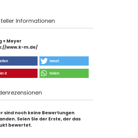
teller Informationen
g + Meyer
s://www.k-m.de/
eilen
tweet
in it
teilen
denrezensionen
er sind noch keine Bewertungen
nden. Seien Sie der Erste, der das
ukt bewertet.