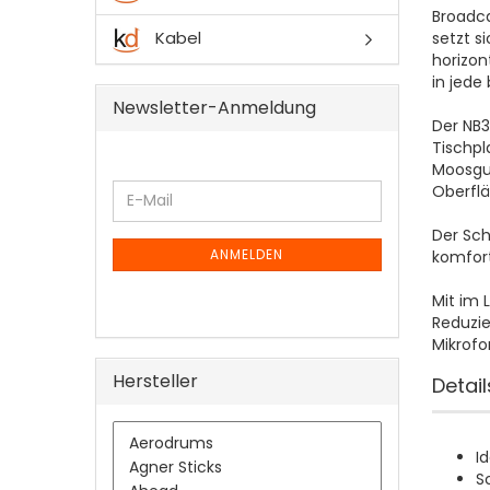
Broadca
Kabel
setzt s
horizon
in jede 
Newsletter-Anmeldung
Der NB3
Tischpl
Moosgu
WEITER
Oberflä
E-
ZUR
Mail
NEWSLETTER-
Der Sch
ANMELDUNG
ANMELDEN
komfort
Mit im 
Reduzie
Mikrofo
Hersteller
Detail
I
S