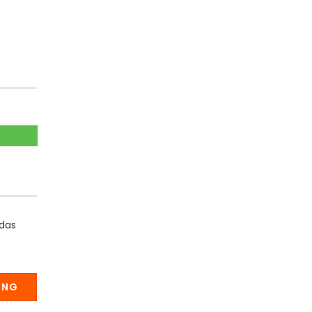
 das
UNG