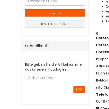
m
Suche
D
A
SUCHEN
A
1
ERWEITERTE SUCHE
§
Herste
Herste
Schnellkauf
Unter
keepd
BITTE
Bitte geben Sie die Artikelnummer
Adres
GEBEN
aus unserem Katalog ein.
Leibnizs
SIE
DIE
E-Mail
ARTIKELNUMMER
info@k
AUS
LOS
UNSEREM
Telefo
KATALOG
0049713
EIN.
EU Ver