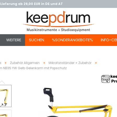
Lieferung ab 29,00 EUR in DE und AT
WEITERE
SUCHEN
%SONDERANGEBOTE%
INFO-CE
»
»
»
e
Zubehör Allgemein
Mikrofonständer + Zubehör
m NB35 YW Gelb Gelenkarm mit Popschutz