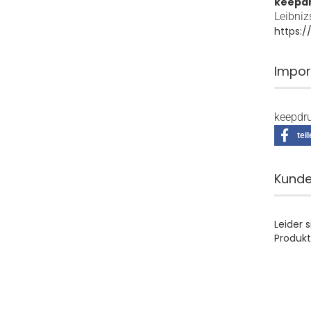
keepd
Leibniz
https:
Impor
keepdru
tei
Kunde
Leider 
Produkt