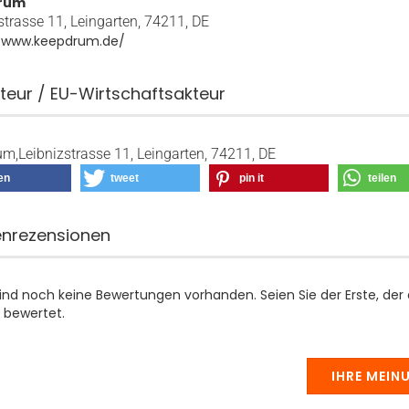
rum
strasse 11, Leingarten, 74211, DE
//www.keepdrum.de/
teur / EU-Wirtschaftsakteur
m,Leibnizstrasse 11, Leingarten, 74211, DE
len
tweet
pin it
teilen
nrezensionen
sind noch keine Bewertungen vorhanden. Seien Sie der Erste, der
 bewertet.
IHRE MEIN