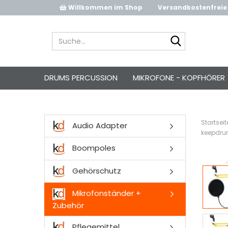
Willkommen im Shop
Versandkostenfreie 
Suche...
DRUMS PERCUSSION
MIKROFONE - KOPFHÖRER
Startseit
Audio Adapter
keepdru
Boompoles
Gehörschutz
Mikrofonständer +
Zubehör
Pflegemittel