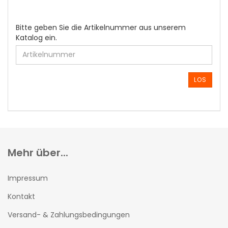
BITTE
Bitte geben Sie die Artikelnummer aus unserem
GEBEN
Katalog ein.
SIE
DIE
ARTIKELNUMMER
AUS
LOS
UNSEREM
KATALOG
EIN.
Mehr über...
Impressum
Kontakt
Versand- & Zahlungsbedingungen