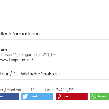
eller Informationen
rum
strasse 11, Leingarten, 74211, DE
//www.keepdrum.de/
teur / EU-Wirtschaftsakteur
m,Leibnizstrasse 11, Leingarten, 74211, DE
len
tweet
pin it
teilen