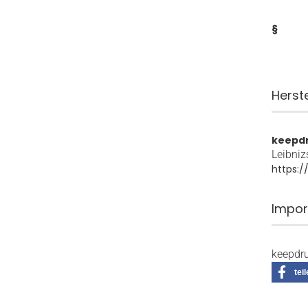
§
Herst
keepd
Leibniz
https:
Impor
keepdru
tei