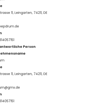
se
trasse 11, Leingarten, 74211, DE
eepdrum.de
n
14057151
antwortliche Person
nehmensname
rum
se
trasse 11, Leingarten, 74211, DE
rum@gmx.de
n
14057151