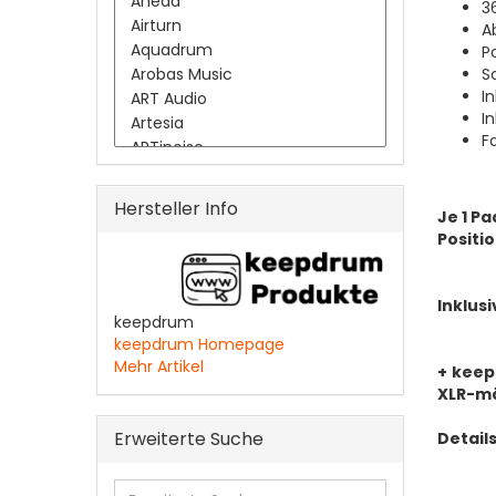
3
A
P
S
I
I
F
Hersteller Info
Je 1 P
Positi
Inklus
keepdrum
keepdrum Homepage
Mehr Artikel
+
keep
XLR-mä
Erweiterte Suche
Details
Erweiterte