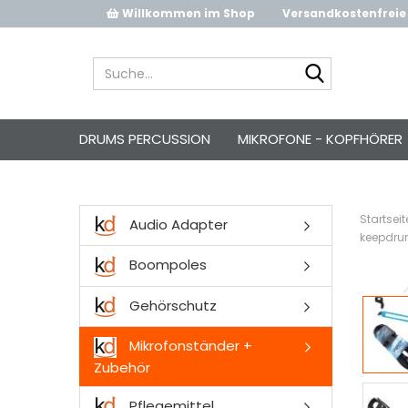
Willkommen im Shop
Versandkostenfreie 
Suche...
DRUMS PERCUSSION
MIKROFONE - KOPFHÖRER
Startseit
Audio Adapter
keepdrum
Boompoles
Gehörschutz
Mikrofonständer +
Zubehör
Pflegemittel