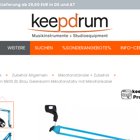
Lieferung ab 29,00 EUR in DE und AT
WEITERE
SUCHEN
%SONDERANGEBOTE%
INFO-CE
»
»
»
e
Zubehör Allgemein
Mikrofonständer + Zubehör
 NB35 BL Blau Gelenkarm Mikrofonstativ mit Mikrofonkabel