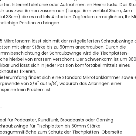
ster, Internettelefonie oder Aufnahmen im Heimstudio. Das Sta
ich aus zwei Armen zusammen (Länge: Arm vertikal 35cm, Arm
tal 33cm) die es mittels 4 starken Zugfedern ermöglichen, Ihr M
beliebige Position zu bringen.
5 Mikrofonarm lässt sich mit der mitgelieferten Schraubzwinge 
atten mit einer Stärke bis zu 50mm anschrauben. Durch die
mmibeschichtung der Schraubzwinge wird die Tischplatten-
che hierbei von Kratzern verschont. Der Schwenkarm ist um 36
bar und lässt sich in jeder Position komfortabel mittels eines
knaufes fixieren.
Lieferumfang findet sich eine Standard Mikrofonklammer sowie 
rgewinde von 3/8" auf 5/8", wodurch das Anbringen einer
nspinne kein Problem ist.
:
deal für Podcaster, Rundfunk, Broadcasts oder Gaming
chraubzwinge für Tischplatten bis 50mm Stärke
oosgummifläche zum Schutz der Tischplatten-Oberseite