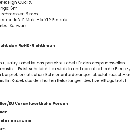
rie: High Quality
änge: 6m
urchmesser: 6 mm
tecker: 1x XLR Male - 1x XLR Female
arbe: Schwarz
icht den RoHS-Richtlinien
h Quality Kabel ist das perfekte Kabel für den anspruchsvollen
usiker. Es ist sehr leicht zu wickeln und garantiert hohe Biegezy
h bei problematischen Bühnenanforderungen absolut rausch- u
ei. Ein Kabel, das den harten Belastungen des Live Alltags trotzt.
ller/EU Verantwortliche Person
ller
nehmensname
rum