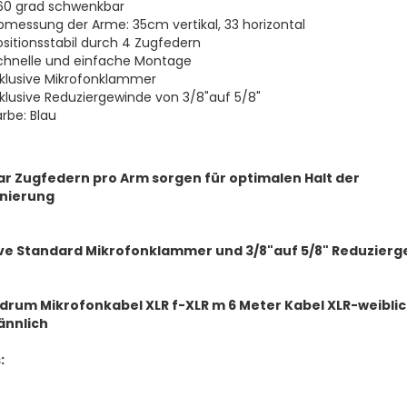
60 grad schwenkbar
bmessung der Arme: 35cm vertikal, 33 horizontal
ositionsstabil durch 4 Zugfedern
chnelle und einfache Montage
nklusive Mikrofonklammer
nklusive Reduziergewinde von 3/8"auf 5/8"
arbe: Blau
aar Zugfedern pro Arm sorgen für optimalen Halt der
onierung
ive Standard Mikrofonklammer und
3/8"auf 5/8" Reduzier
drum Mikrofonkabel XLR f-XLR m 6 Meter Kabel XLR-weiblic
nnlich
: