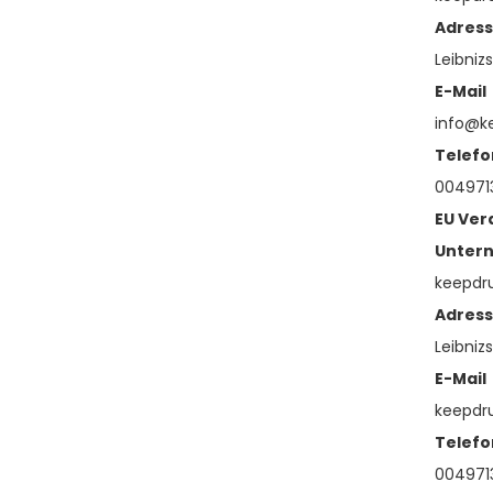
Adres
Leibnizs
E-Mail
info@k
Telefo
0049713
EU Ver
Unter
keepd
Adres
Leibnizs
E-Mail
keepd
Telefo
0049713