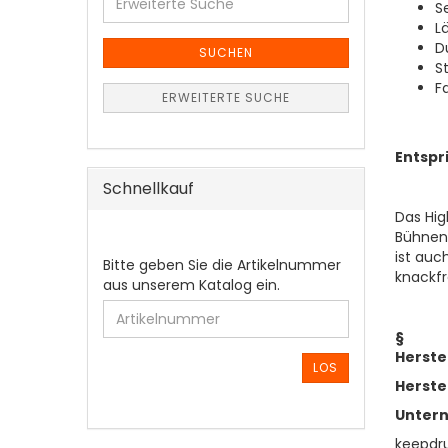
Se
Suche
L
D
SUCHEN
S
F
ERWEITERTE SUCHE
Entspr
Schnellkauf
Das Hig
Bühnenm
ist auc
BITTE
Bitte geben Sie die Artikelnummer
knackfr
GEBEN
aus unserem Katalog ein.
SIE
DIE
§
ARTIKELNUMMER
Herste
AUS
LOS
UNSEREM
Herste
KATALOG
Unter
EIN.
keepd