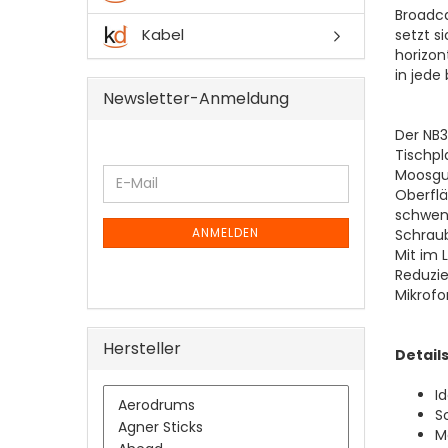
Broadca
Kabel
setzt s
horizon
in jede 
Newsletter-Anmeldung
Der NB3
Tischpl
WEITER
Moosgu
E-
ZUR
Oberflä
Mail
NEWSLETTER-
schwenk
ANMELDUNG
ANMELDEN
Schraub
Mit im 
Reduzie
Mikrofo
Hersteller
Details
I
S
M