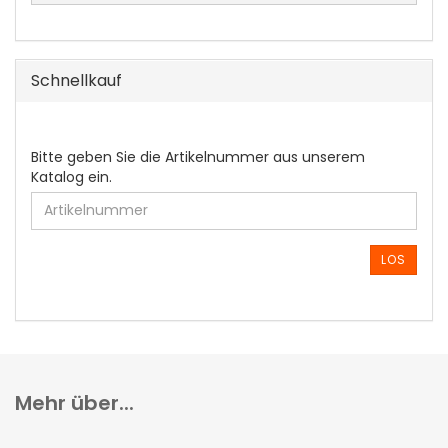
Schnellkauf
BITTE
Bitte geben Sie die Artikelnummer aus unserem
GEBEN
Katalog ein.
SIE
DIE
ARTIKELNUMMER
AUS
LOS
UNSEREM
KATALOG
EIN.
Mehr über...