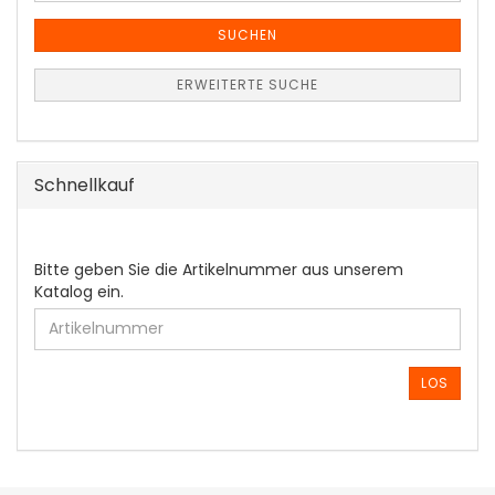
SUCHEN
ERWEITERTE SUCHE
Schnellkauf
BITTE
Bitte geben Sie die Artikelnummer aus unserem
GEBEN
Katalog ein.
SIE
DIE
ARTIKELNUMMER
AUS
LOS
UNSEREM
KATALOG
EIN.