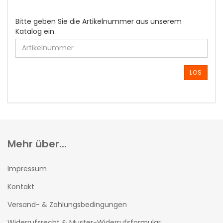
BITTE
Bitte geben Sie die Artikelnummer aus unserem
GEBEN
Katalog ein.
SIE
DIE
ARTIKELNUMMER
AUS
LOS
UNSEREM
KATALOG
EIN.
Mehr über...
Impressum
Kontakt
Versand- & Zahlungsbedingungen
Widerrufsrecht & Muster-Widerrufsformular