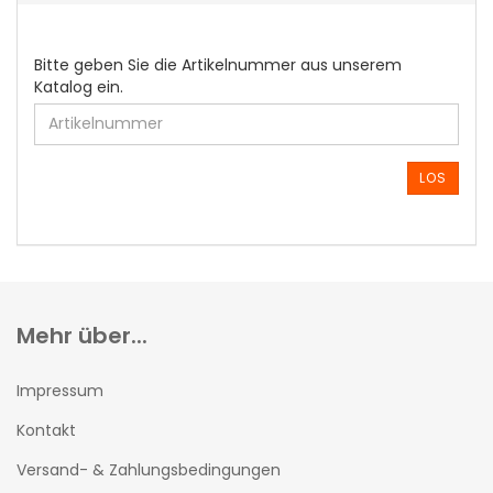
BITTE
Bitte geben Sie die Artikelnummer aus unserem
GEBEN
Katalog ein.
SIE
DIE
ARTIKELNUMMER
AUS
LOS
UNSEREM
KATALOG
EIN.
Mehr über...
Impressum
Kontakt
Versand- & Zahlungsbedingungen