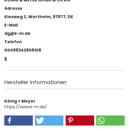
KÖNIG & MEYER GmbH & Co.KG
Adresse
Kiesweg 2, Wertheim, 97877, DE
E-Mail
dg@k-m.de
Telefon
00499342806108
§
Hersteller Informationen
König + Meyer
https://www.k-m.de/