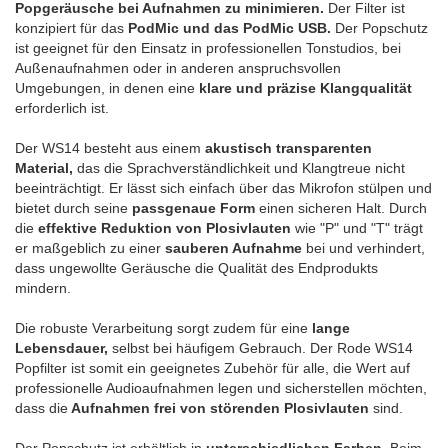
Popgeräusche bei Aufnahmen zu minimieren.
Der Filter ist
konzipiert für das
PodMic und das PodMic USB.
Der Popschutz
ist geeignet für den Einsatz in professionellen Tonstudios, bei
Außenaufnahmen oder in anderen anspruchsvollen
Umgebungen, in denen eine
klare und präzise Klangqualität
erforderlich ist.
Der WS14 besteht aus einem
akustisch transparenten
Material,
das die Sprachverständlichkeit und Klangtreue nicht
beeinträchtigt. Er lässt sich einfach über das Mikrofon stülpen und
bietet durch seine
passgenaue Form
einen sicheren Halt. Durch
die
effektive Reduktion von Plosivlauten
wie "P" und "T" trägt
er maßgeblich zu einer
sauberen Aufnahme
bei und verhindert,
dass ungewollte Geräusche die Qualität des Endprodukts
mindern.
Die robuste Verarbeitung sorgt zudem für eine
lange
Lebensdauer,
selbst bei häufigem Gebrauch. Der Rode WS14
Popfilter ist somit ein geeignetes Zubehör für alle, die Wert auf
professionelle Audioaufnahmen legen und sicherstellen möchten,
dass die
Aufnahmen frei von störenden Plosivlauten
sind.