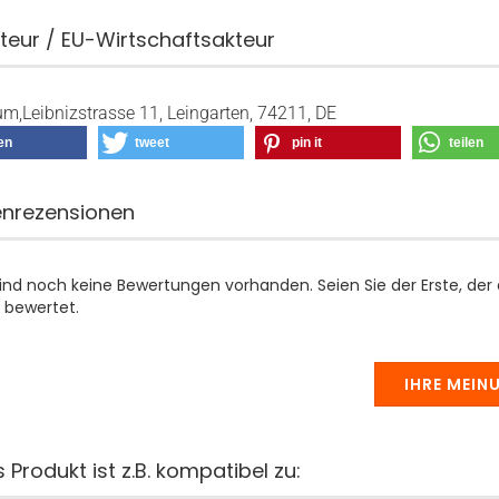
teur / EU-Wirtschaftsakteur
m,Leibnizstrasse 11, Leingarten, 74211, DE
len
tweet
pin it
teilen
nrezensionen
sind noch keine Bewertungen vorhanden. Seien Sie der Erste, der
 bewertet.
IHRE MEIN
 Produkt ist z.B. kompatibel zu: