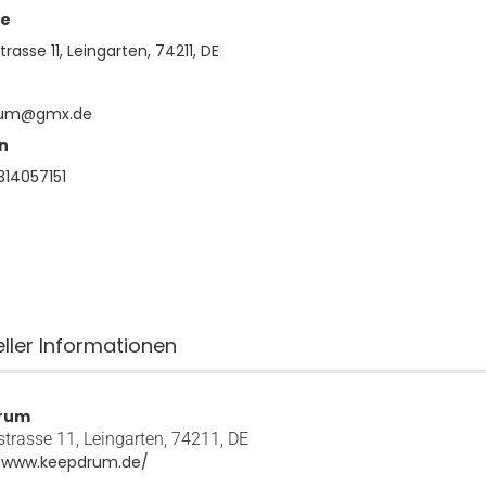
se
trasse 11, Leingarten, 74211, DE
rum@gmx.de
n
14057151
eller Informationen
rum
strasse 11, Leingarten, 74211, DE
//www.keepdrum.de/