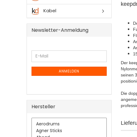
keepd
Kabel
D
Newsletter-Anmeldung
F
F
An
A
WEITER
1
E-
ZUR
Mail
Der keep
NEWSLETTER-
Nylonmem
ANMELDUNG
ANMELDEN
seinen 3
position
Die dop
angeme
Hersteller
profess
Liefer