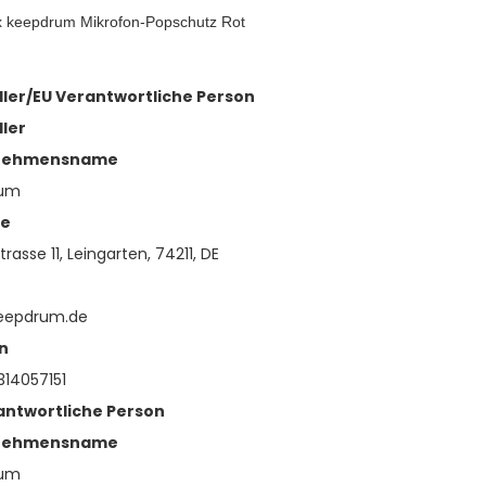
x keepdrum Mikrofon-Popschutz Rot
ller/EU Verantwortliche Person
ller
nehmensname
rum
se
trasse 11, Leingarten, 74211, DE
eepdrum.de
n
14057151
antwortliche Person
nehmensname
rum