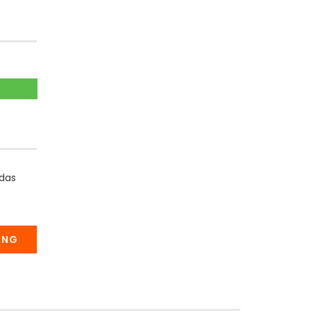
 das
UNG