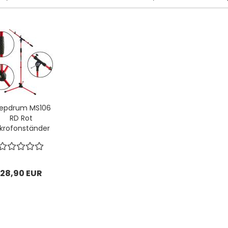
epdrum MS106
RD Rot
krofonständer
mit...
28,90 EUR