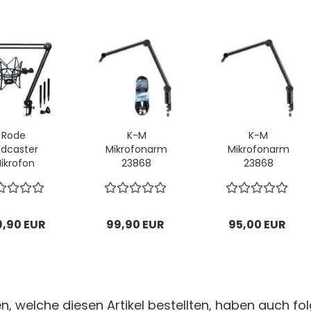
Rode
K-M
K-M
dcaster
Mikrofonarm
Mikrofonarm
ikrofon
23868
23868
mit
Gelenkarm-
Gelenkarm-
eepdrum
Tischstativ...
Tischstativ...
enkarm...
9,90 EUR
99,90 EUR
95,00 EUR
, welche diesen Artikel bestellten, haben auch fol