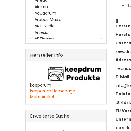
1
§
Herste
Herste
Unter
keepd
Hersteller Info
Adres
Leibnizs
E-Mail
keepdrum
info@k
keepdrum Homepage
Telefo
Mehr Artikel
0049713
EU Ver
Erweiterte Suche
Unter
keepd
Erweiterte