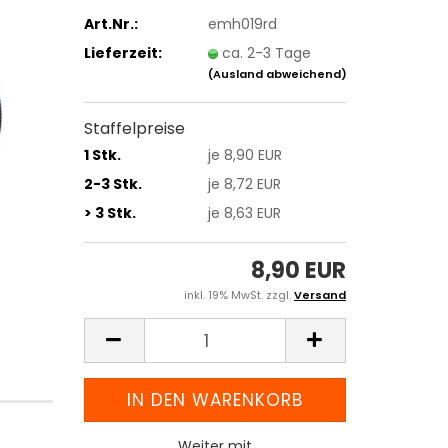
Art.Nr.:
emh019rd
Lieferzeit:
ca. 2-3 Tage
(Ausland abweichend)
Staffelpreise
1 Stk.
je 8,90 EUR
2-3 Stk.
je 8,72 EUR
> 3 Stk.
je 8,63 EUR
8,90 EUR
inkl. 19% MwSt. zzgl.
Versand
Weiter mit