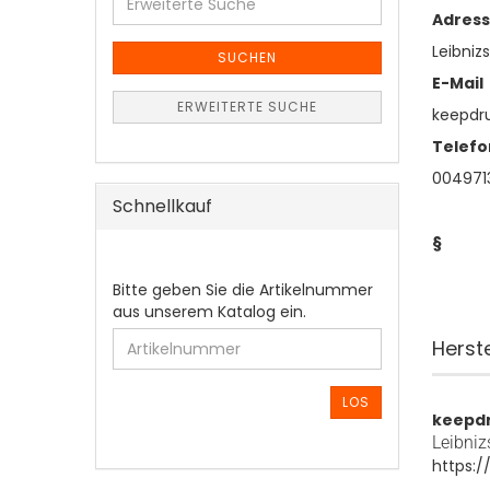
Suche
Adres
Leibnizs
SUCHEN
E-Mail
ERWEITERTE SUCHE
keepd
Telefo
0049713
Schnellkauf
§
BITTE
Bitte geben Sie die Artikelnummer
GEBEN
aus unserem Katalog ein.
SIE
Herst
DIE
ARTIKELNUMMER
AUS
LOS
keepd
UNSEREM
KATALOG
Leibniz
EIN.
https: