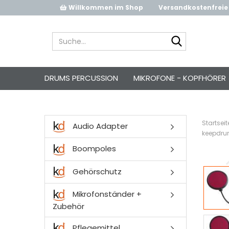
Willkommen im Shop
Versandkostenfreie 
Suche...
DRUMS PERCUSSION
MIKROFONE - KOPFHÖRER
Startseit
Audio Adapter
keepdru
Boompoles
Gehörschutz
Mikrofonständer +
Zubehör
Pflegemittel