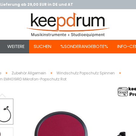
Lieferung ab 29,00 EUR in DE und AT
WEITERE
SUCHEN
%SONDERANGEBOTE%
INFO-CE
»
»
»
e
Zubehör Allgemein
Windschutz Popschutz Spinnen
m EMH019RD Mikrofon-Popschutz Rot