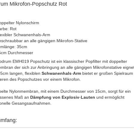
rum Mikrofon-Popschutz Rot
oppelter Nylonschirm
arbe: Rot
lexibler Schwanenhals-Arm
schraubbar an alle gängigen Mikrofon-Stative
rmlänge: 35cm
5cm Durchmesser
drum EMH019 Popschutz ist ein klassischer Popfilter mit doppelter
bran der sich zur Anbringung an alle gängigen Mikrofonstative eigne
5cm langen, flexiblen
Schwanenhals
-
Arm
bietet er großen Spielraum
ieren des Popschutzes vor einem Mikrofon.
pelte Nylonmembran, mit einem Durchmesser von 15cm, sorgt für ein
ssenes Maß an
Dämpfung
von
Explosiv
-
Lauten
und ermöglicht
ionelle Gesangsaufnahmen.
umfang: