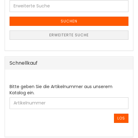
Erweiterte
Suche
SUCHEN
ERWEITERTE SUCHE
Schnellkauf
BITTE
Bitte geben Sie die Artikelnummer aus unserem
GEBEN
Katalog ein.
SIE
DIE
ARTIKELNUMMER
AUS
LOS
UNSEREM
KATALOG
EIN.