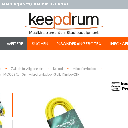
Lieferung ab 29,00 EUR in DE und AT
WEITERE
SUCHEN
%SONDERANGEBOTE%
INFO-CE
»
»
»
»
e
Zubehör Allgemein
Kabel
Mikrofonkabel
 MC003XJ 10m Mikrofonkabel Gelb Klinke-XLR