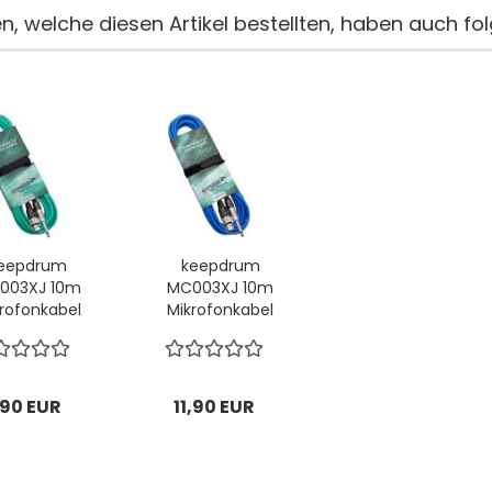
, welche diesen Artikel bestellten, haben auch fol
eepdrum
keepdrum
003XJ 10m
MC003XJ 10m
rofonkabel
Mikrofonkabel
ün Klinke-
Blau Klinke-
XLR...
XLR...
,90 EUR
11,90 EUR