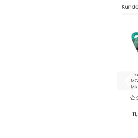
Kunden
k
MC
Mik
Gr
11