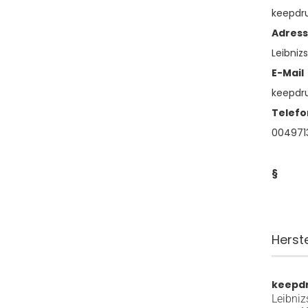
keepd
Adres
Leibnizs
E-Mail
keepd
Telefo
0049713
§
Herst
keepd
Leibniz