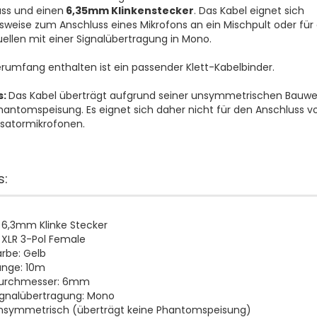
ss und einen
6,35mm Klinkenstecker
. Das Kabel eignet sich
lsweise zum Anschluss eines Mikrofons an ein Mischpult oder für
ellen mit einer Signalübertragung in Mono.
erumfang enthalten ist ein passender Klett-Kabelbinder.
s:
Das Kabel überträgt aufgrund seiner unsymmetrischen Bauwe
hantomspeisung. Es eignet sich daher nicht für den Anschluss v
satormikrofonen.
s:
x 6,3mm Klinke Stecker
x XLR 3-Pol Female
arbe: Gelb
änge: 10m
urchmesser: 6mm
ignalübertragung: Mono
nsymmetrisch (überträgt keine Phantomspeisung)