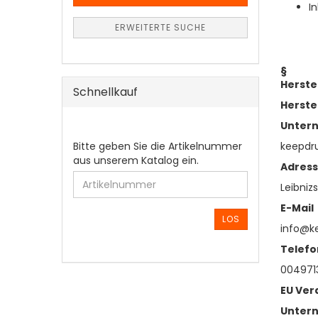
I
ERWEITERTE SUCHE
§
Herste
Schnellkauf
Herste
Unter
BITTE
keepd
Bitte geben Sie die Artikelnummer
GEBEN
aus unserem Katalog ein.
Adres
SIE
Leibnizs
DIE
ARTIKELNUMMER
E-Mail
AUS
LOS
info@k
UNSEREM
KATALOG
Telefo
EIN.
0049713
EU Ver
Unter