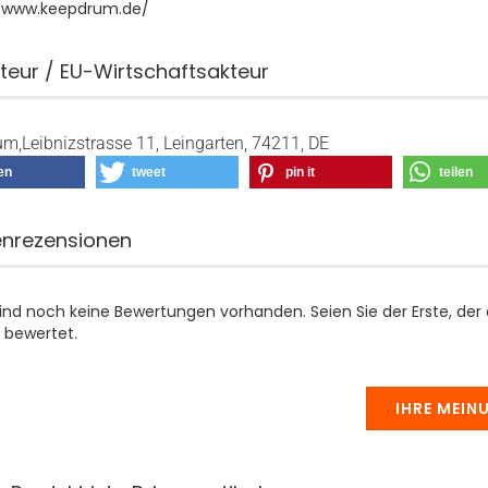
//www.keepdrum.de/
teur / EU-Wirtschaftsakteur
m,Leibnizstrasse 11, Leingarten, 74211, DE
len
tweet
pin it
teilen
nrezensionen
sind noch keine Bewertungen vorhanden. Seien Sie der Erste, der
 bewertet.
IHRE MEIN