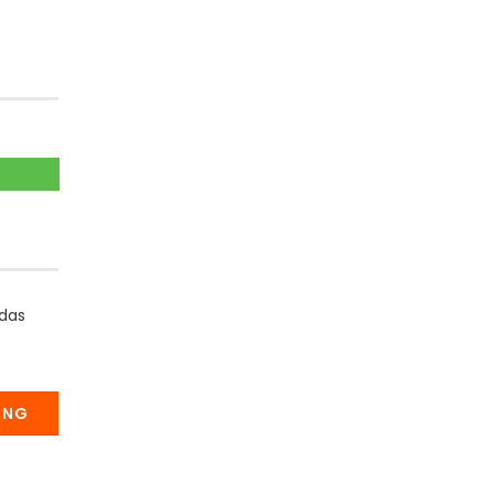
 das
UNG