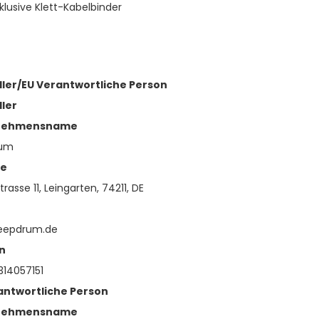
nklusive Klett-Kabelbinder
ller/EU Verantwortliche Person
ller
nehmensname
rum
se
trasse 11, Leingarten, 74211, DE
eepdrum.de
n
14057151
antwortliche Person
nehmensname