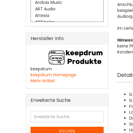
Anschlu
beispie
Audioqu
Im Lief
Hersteller Info
Hinwei
keine P
Konden
keepdrum
Detail
keepdrum Homepage
Mehr Artikel
1
Erweiterte Suche
1
F
L
Erweiterte
D
Suche
S
U
SUCHEN