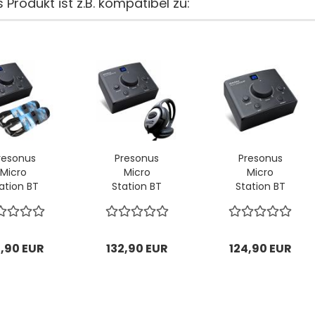
 Produkt ist z.B. kompatibel zu:
resonus
Presonus
Presonus
Micro
Micro
Micro
ation BT
Station BT
Station BT
onitor-
Monitor-
Monitor-
troller...
Controller...
Controller...
2,90 EUR
132,90 EUR
124,90 EUR