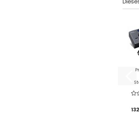
Dieses
P
St
M
Con
13