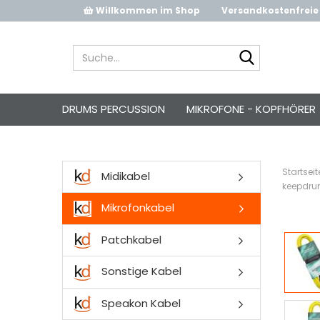
Willkommen im Shop
Versandkostenfreie 
Suche...
DRUMS PERCUSSION
MIKROFONE - KOPFHÖRER
Startseit
Midikabel
keepdrum
Mikrofonkabel
Patchkabel
Sonstige Kabel
Speakon Kabel