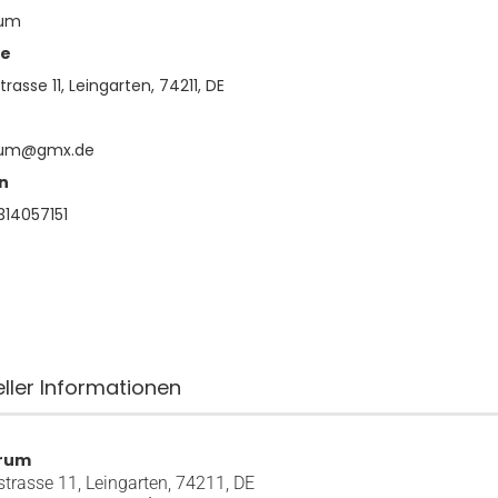
rum
se
trasse 11, Leingarten, 74211, DE
rum@gmx.de
n
14057151
eller Informationen
rum
strasse 11, Leingarten, 74211, DE