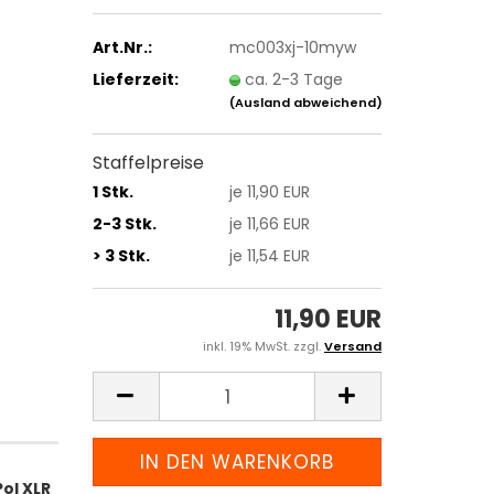
Art.Nr.:
mc003xj-10myw
Lieferzeit:
ca. 2-3 Tage
(Ausland abweichend)
Staffelpreise
1 Stk.
je 11,90 EUR
2-3 Stk.
je 11,66 EUR
> 3 Stk.
je 11,54 EUR
11,90 EUR
inkl. 19% MwSt. zzgl.
Versand
ol XLR