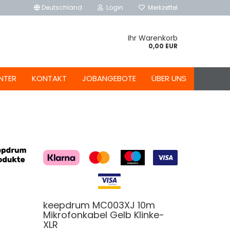
Deutschland
Login
Merkzettel
Ihr Warenkorb
0,00 EUR
NTER
KONTAKT
JOBANGEBOTE
ÜBER UNS
keepdrum MC003XJ 10m
Mikrofonkabel Gelb Klinke-
XLR