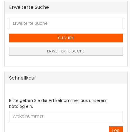
Erweiterte Suche
Erweiterte
Suche
SUCHEN
ERWEITERTE SUCHE
Schnellkauf
BITTE
Bitte geben Sie die Artikelnummer aus unserem
GEBEN
Katalog ein.
SIE
DIE
ARTIKELNUMMER
AUS
LOS