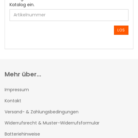
GEBEN
Katalog ein.
SIE
DIE
ARTIKELNUMMER
AUS
LOS
UNSEREM
KATALOG
EIN.
Mehr über...
Impressum
Kontakt
Versand- & Zahlungsbedingungen
Widerrufsrecht & Muster-Widerrufsformular
Batteriehinweise