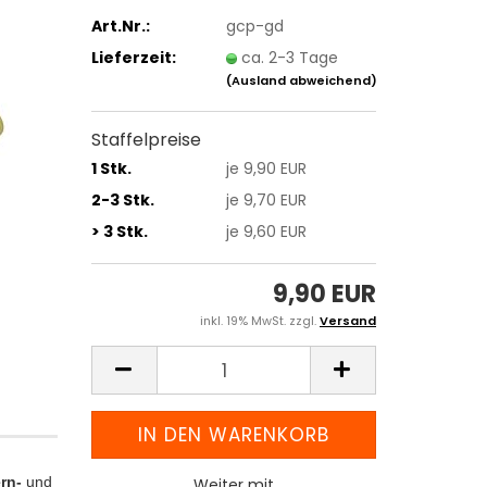
Art.Nr.:
gcp-gd
Lieferzeit:
ca. 2-3 Tage
(Ausland abweichend)
Staffelpreise
1 Stk.
je 9,90 EUR
2-3 Stk.
je 9,70 EUR
> 3 Stk.
je 9,60 EUR
9,90 EUR
inkl. 19% MwSt. zzgl.
Versand
rn-
und
Weiter mit