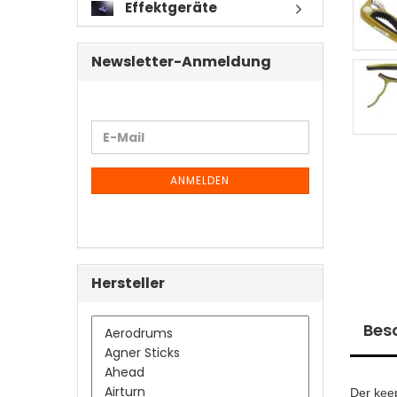
Effektgeräte
Newsletter-Anmeldung
WEITER
E-
ZUR
Mail
NEWSLETTER-
ANMELDUNG
ANMELDEN
Hersteller
Bes
Der kee