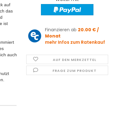
k auf
rch das
nd
 ist
Finanzieren ab
20.00 € /
Monat
mehr Infos zum Ratenkauf
ummiert
es
sich auch
AUF DEN MERKZETTEL
FRAGE ZUM PRODUKT
nutzt
en.