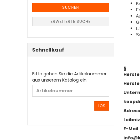
K
SUCHEN
Fo
Au
ERWEITERTE SUCHE
G
L
Sa
Schnellkauf
§
BITTE
Bitte geben Sie die Artikelnummer
Herste
GEBEN
aus unserem Katalog ein.
Herste
SIE
DIE
Unter
ARTIKELNUMMER
keepd
AUS
LOS
Adres
UNSEREM
KATALOG
Leibniz
EIN.
E-Mail
info@