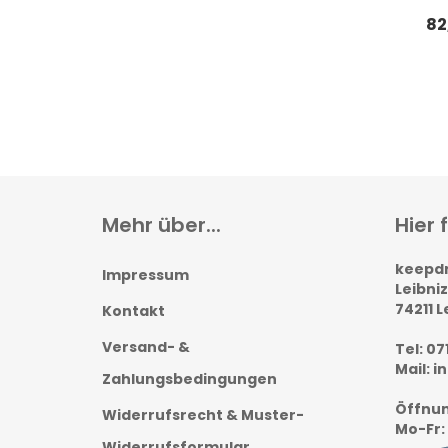
82
Mehr über...
Hier 
keepd
Impressum
Leibniz
74211 
Kontakt
Versand- &
Tel: 07
Mail: 
Zahlungsbedingungen
Öffnun
Widerrufsrecht & Muster-
Mo-Fr: 
Widerrufsformular