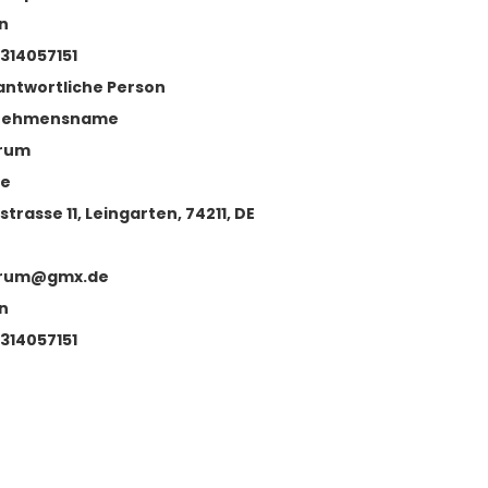
n
314057151
antwortliche Person
nehmensname
rum
se
strasse 11, Leingarten, 74211, DE
rum@gmx.de
n
314057151