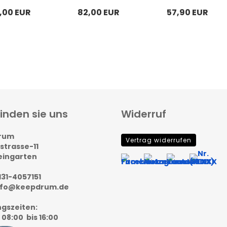
,00 EUR
82,00 EUR
57,90 EUR
finden sie uns
Widerruf
rum
Vertrag widerrufen
strasse-11
Leingarten
131-4057151
info@keepdrum.de
gszeiten
:
08:00 bis 16:00