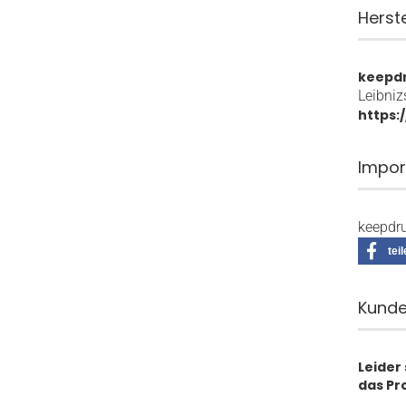
Herst
keepd
Leibniz
https:
Impor
keepdru
tei
Kunde
Leider
das Pr