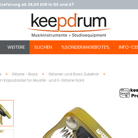
Lieferung ab 29,00 EUR in DE und AT
WEITERE
SUCHEN
%SONDERANGEBOTE%
INFO-CE
»
»
»
e
Gitarre - Bass
Gitarren und Bass Zubehör
 Kapodaster für Akustik- und E-Gitarre Gold