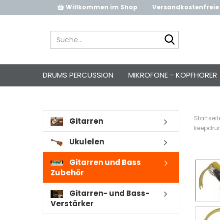
Willkommen im Shop
Versandkostenfreie 
Suche...
DRUMS PERCUSSION
MIKROFONE - KOPFHÖRER
Startseit
Gitarren
keepdrum
Ukulelen
Gitarren und Bass
Zubehör
Gitarren- und Bass-
Verstärker