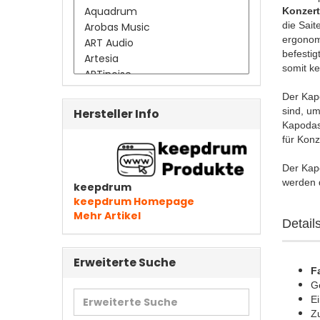
Konzert
die Sait
ergonom
befestig
somit ke
Der Kapo
sind, um
Hersteller Info
Kapodast
für Konz
Der Kap
werden 
keepdrum
keepdrum Homepage
Mehr Artikel
Details
Erweiterte Suche
F
Ge
Erweiterte
E
Suche
Z