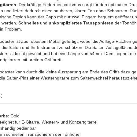
gitarren
. Der kräftige Federmechanismus sorgt für den optimalen Druc
en und liefert dadurch einen sauberen, klaren Ton ohne Schnarren. Du
ische Design kann der Capo mit nur zwei Fingern bequem geöffnet u
t werden.
Schnelles
und
unkompliziertes
Transponieren
der Tonhöhe
in Problem.
daster ist aus robustem Metall gefertigt, wobei die Auflage-Flächen g
 die Saiten und Ihr Instrument zu schützen. Die Saiten-Auflagefläche d
ers ist leicht gewölbt und hat eine Länge von 54mm. Damit eignet er 
ertgitarren mit breitem Griffbrett.
odaster kann durch die kleine Aussparung am Ende des Griffs dazu ge
die Saiten-Pins einer Westerngitarre zum Saitenwechsel herauszuzieh
:
arbe
: Gold
eignet für E-Gitarre, Western- und Konzertgitarre
inhändig bedienbar
um schnellen Transponieren der Tonhöhe