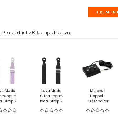
IHRE MEIN
 Produkt ist z.B. kompatibel zu:
va Music
Lava Music
Marshall
arrengurt
Gitarrengurt
Doppel-
al Strap 2
Ideal Strap 2
Fußschalter
Lila...
Schwarz...
mit LEDs