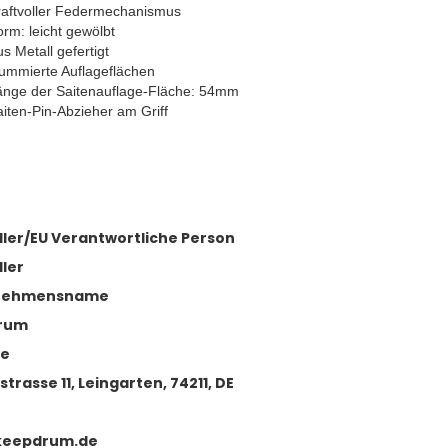
raftvoller Federmechanismus
rm: leicht gewölbt
s Metall gefertigt
ummierte Auflageflächen
änge der Saitenauflage-Fläche: 54mm
iten-Pin-Abzieher am Griff
ller/EU Verantwortliche Person
ller
nehmensname
rum
se
strasse 11, Leingarten, 74211, DE
keepdrum.de