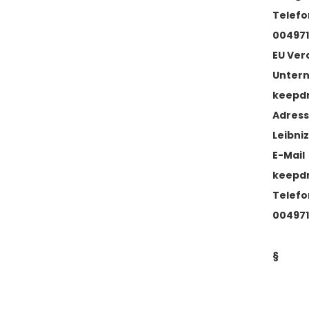
Telefo
004971
EU Ver
Unter
keepd
Adres
Leibniz
E-Mail
keepd
Telefo
004971
§