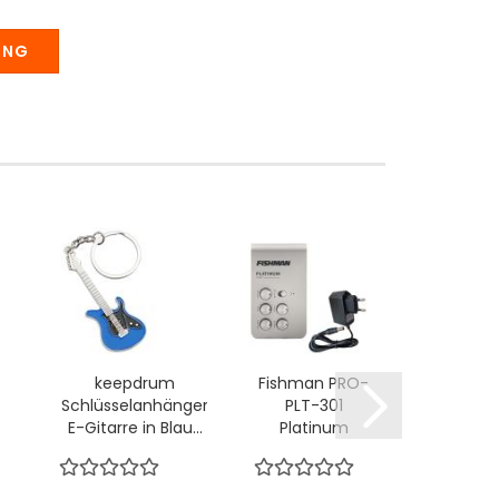
UNG
keepdrum
Fishman PRO-
Lava
Schlüsselanhänger
PLT-301
Gitar
E-Gitarre in Blau...
Platinum
Ideal 
Stage EQ
Wei
Vorverstärker...