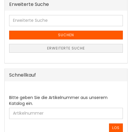
Erweiterte Suche
Erweiterte
Suche
SUCHEN
ERWEITERTE SUCHE
Schnellkauf
BITTE
Bitte geben Sie die Artikelnummer aus unserem
GEBEN
Katalog ein.
SIE
DIE
ARTIKELNUMMER
AUS
LOS