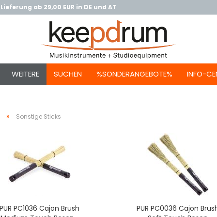
Lieferung ab 29,00 EUR in DE und AT
WEITERE
SUCHEN
%SONDERANGEBOTE%
INFO-CE
»
Sonstige Sticks
PUR PC1036 Cajon Brush
PUR PC0036 Cajon Brus