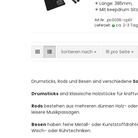
✴️ Länge: 385mm,
✴️ Mit keepdrum Sit
Art.Nr.: pc0036-cp01
Lieferzeit:
ca. 2-3 Ta
Sortieren nach
pro Seite
Sortieren nach
16 pro Seite
Drumsticks, Rods und Besen sind verschiedene
Sc
Drumsticks
sind klassische Holzstöcke für kraftvo
Rods
bestehen aus mehreren dünnen Holz- oder K
leisere Musikpassagen.
Besen
haben feine Metall- oder Kunststoffdräht
Wisch- oder Rührtechniken.