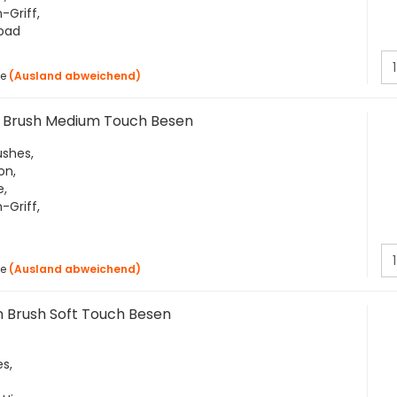
-Griff,
zpad
ge
(Ausland abweichend)
 Brush Medium Touch Besen
shes,
on,
e,
-Griff,
ge
(Ausland abweichend)
 Brush Soft Touch Besen
s,