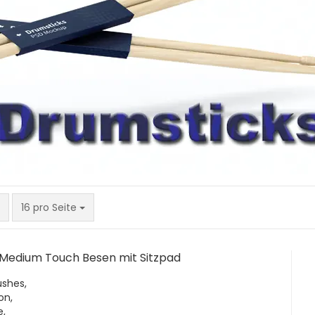
pro Seite
16 pro Seite
 Medium Touch Besen mit Sitzpad
shes,
on,
e,