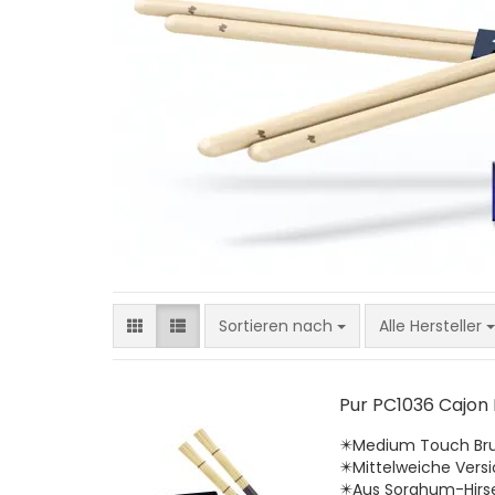
Sortieren nach
Sortieren nach
Alle Hersteller
Pur PC1036 Cajon
✴️Medium Touch Bru
✴️Mittelweiche Versi
✴️Aus Sorghum-Hirs