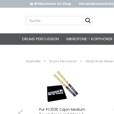
Willkommen im Shop
Versandkostenfreie 
Suche...
DRUMS PERCUSSION
MIKROFONE - KOPFHÖRER
»
»
Startseite
Drums Percussion
Sticks Rods Besen
 Brush
Pur PC1036 Cajon Medium