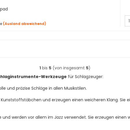
zpad
ge
(Ausland abweichend)
1
bis
5
(von insgesamt
5
)
hlaginstrumente-Werkzeuge
für Schlagzeuger:
lle und präzise Schläge in allen Musikstilen.
unststoffstäbchen und erzeugen einen weicheren Klang. Sie ei
e und werden vor allem im Jazz verwendet. Sie erzeugen einen w