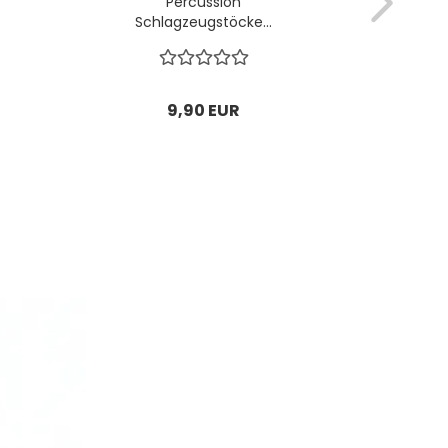
Percussion
Soft 
Schlagzeugstöcke...
9,90 EUR