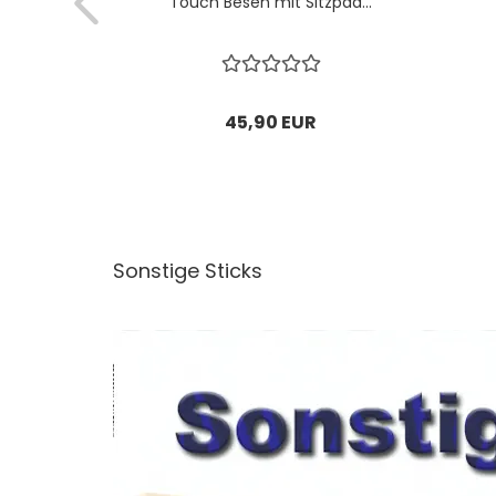
mit...
Touch Besen mit Sitzpad...
R
45,90 EUR
Sonstige Sticks