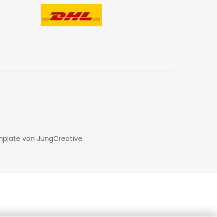
mplate von
JungCreative
.