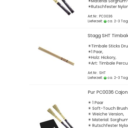
✴️Material Sorghum-
✴️Rutschfester Nylon
Art.Nr.: PC0036
Lieferzeit:
ca. 2-3 Ta
Stagg SHT Timbal
✴️Timbale Sticks Dr
✴️1 Paar,
✴️Holz: Hickory,
✴️Art: Timbale Percu
Art.Nr.: SHT
Lieferzeit:
ca. 2-3 Ta
Pur PC0036 Cajon 
✴️ 1 Paar
✴️ Soft-Touch Brush
✴️ Weiche Version,
✴️ Material: Sorghum
✴️ Rutschfester Nylo