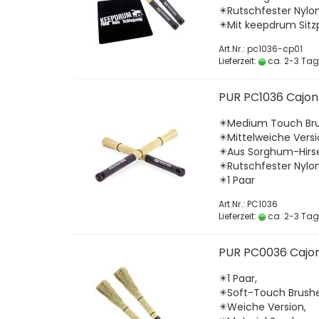
✴️Rutschfester Nylon
✴️Mit keepdrum Sit
Art.Nr.: pc1036-cp01
Lieferzeit:
ca. 2-3 Ta
PUR PC1036 Cajon
✴️Medium Touch Bru
✴️Mittelweiche Versi
✴️Aus Sorghum-Hirs
✴️Rutschfester Nylon
✴️1 Paar
Art.Nr.: PC1036
Lieferzeit:
ca. 2-3 Ta
PUR PC0036 Cajon
✴️1 Paar,
✴️Soft-Touch Brushe
✴️Weiche Version,