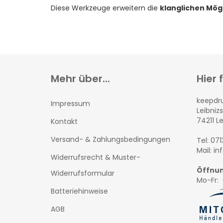
Diese Werkzeuge erweitern die
klanglichen Mög
Mehr über...
Hier 
keepd
Impressum
Leibnizs
74211 L
Kontakt
Versand- & Zahlungsbedingungen
Tel: 07
Mail: i
Widerrufsrecht & Muster-
Öffnun
Widerrufsformular
Mo-Fr: 
Batteriehinweise
AGB