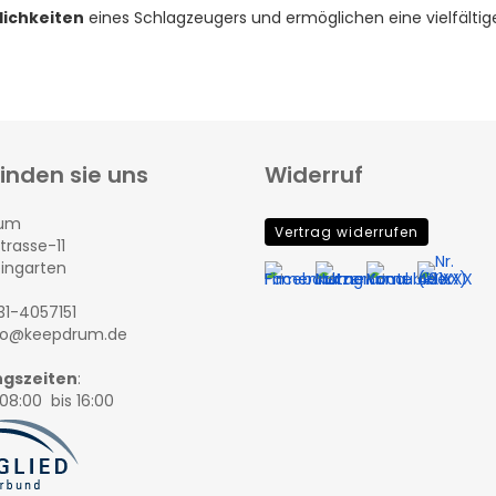
lichkeiten
eines Schlagzeugers und ermöglichen eine vielfältig
finden sie uns
Widerruf
rum
Vertrag widerrufen
trasse-11
eingarten
131-4057151
nfo@keepdrum.de
gszeiten
:
08:00 bis 16:00