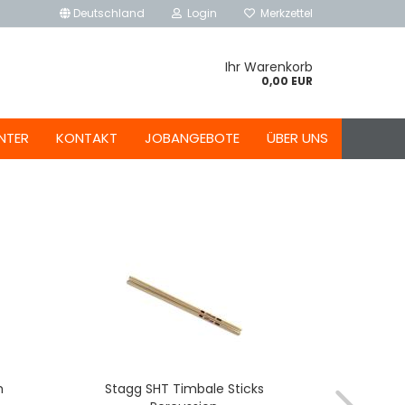
Deutschland
Login
Merkzettel
Ihr Warenkorb
0,00 EUR
NTER
KONTAKT
JOBANGEBOTE
ÜBER UNS
h
Stagg SHT Timbale Sticks
Pur P