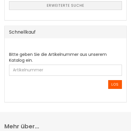
ERWEITERTE SUCHE
Schnellkauf
BITTE
Bitte geben Sie die Artikelnummer aus unserem
GEBEN
Katalog ein.
SIE
DIE
ARTIKELNUMMER
AUS
LOS
UNSEREM
KATALOG
EIN.
Mehr über...