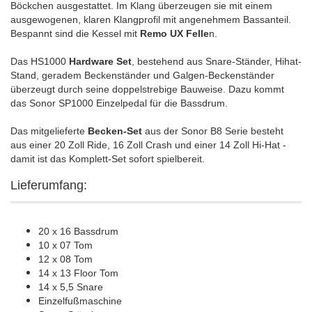
Böckchen ausgestattet. Im Klang überzeugen sie mit einem
ausgewogenen, klaren Klangprofil mit angenehmem Bassanteil.
Bespannt sind die Kessel mit
Remo UX Felle
n.
Das HS1000
Hardware Set
, bestehend aus Snare-Ständer, Hihat-
Stand, geradem Beckenständer und Galgen-Beckenständer
überzeugt durch seine doppelstrebige Bauweise. Dazu kommt
das Sonor SP1000 Einzelpedal für die Bassdrum.
Das mitgelieferte
Becken-Set
aus der Sonor B8 Serie besteht
aus einer 20 Zoll Ride, 16 Zoll Crash und einer 14 Zoll Hi-Hat -
damit ist das Komplett-Set sofort spielbereit.
Lieferumfang:
20 x 16 Bassdrum
10 x 07 Tom
12 x 08 Tom
14 x 13 Floor Tom
14 x 5,5 Snare
Einzelfußmaschine