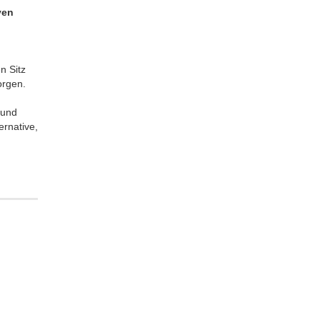
ven
n Sitz
orgen.
 und
ernative,