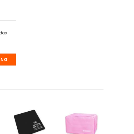
 das
UNG