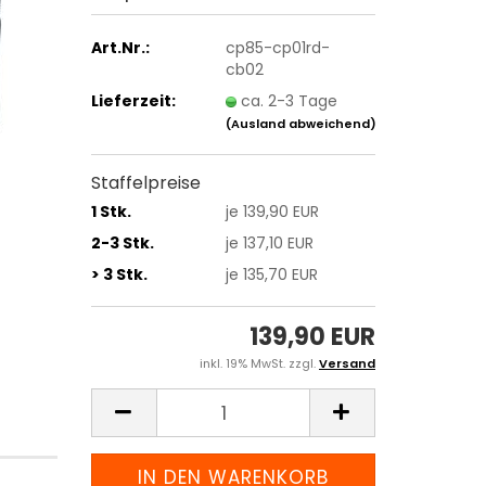
Art.Nr.:
cp85-cp01rd-
cb02
Lieferzeit:
ca. 2-3 Tage
(Ausland abweichend)
Staffelpreise
1 Stk.
je 139,90 EUR
2-3 Stk.
je 137,10 EUR
> 3 Stk.
je 135,70 EUR
139,90 EUR
inkl. 19% MwSt. zzgl.
Versand