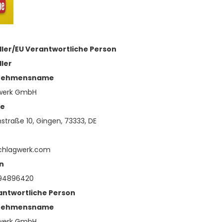
ller/EU Verantwortliche Person
ller
nehmensname
werk GmbH
se
straße 10, Gingen, 73333, DE
chlagwerk.com
n
94896420
antwortliche Person
nehmensname
werk GmbH