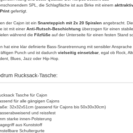
enschonendem SPL, die Schlagfläche ist aus Birke mit einem
akttrakti
Print
gefertigt.
en der Cajon ist ein
Snareteppich mit 2x 20 Spiralen
angebracht. Die
e ist mit einer
Anti-Rutsch-Beschichtung
überzogen für einen stabile
ielen während die
Filzfüße
auf der Unterseite für einen festen Stand s
n hat eine klar definierte Bass-Snaretrennung mit sensibler Ansprache
räftigen Punch und ist dadurch
vielseitig einsetzbar
, egal ob Rock, Alt
ent, Blues, Jazz oder Hip-Hop.
pdrum Rucksack-Tasche:
ucksack Tasche für Cajon
ssend für alle gängigen Cajons
aße: 32x32x51cm (passend für Cajons bis 50x30x30cm)
asserabweisend und reissfest
mm starke innen-Polsterung
agegriff aus Kunststoff
nstellbare Schultergurte