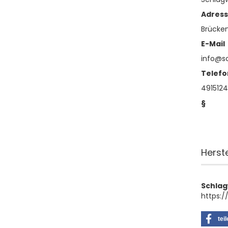
Adres
Brücken
E-Mail
info@s
Telefo
491512
§
Herst
Schla
https:/
tei