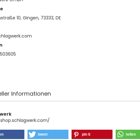
se
straße 10, Gingen, 73333, DE
chlagwerk.com
n
4503605
eller Informationen
gwerk
/shop.schlagwerk.com/
len
tweet
pin it
teilen