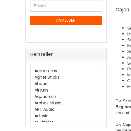
WEITER
E-
ZUR
Cajon:
Mail
NEWSLETTER-
ANMELDUNG
ANMELDEN
S
Id
Sc
K
Sn
Hersteller
A
Si
P
M
G
M
Die Sch
Beginn
cm und 
Die Cajo
hervorra