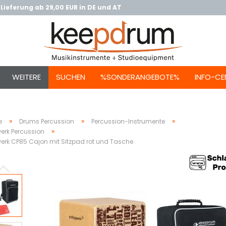
Lieferung ab 29,00 EUR in DE und AT
WEITERE
SUCHEN
%SONDERANGEBOTE%
INFO-CE
»
»
»
e
Drums Percussion
Percussion-Instrumente
»
erk Percussion
rk CP85 Cajon mit Sitzpad rot und Tasche