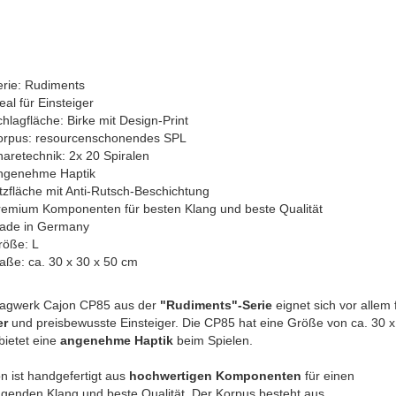
erie: Rudiments
eal für Einsteiger
hlagfläche: Birke mit Design-Print
orpus: resourcenschonendes SPL
aretechnik: 2x 20 Spiralen
ngenehme Haptik
tzfläche mit Anti-Rutsch-Beschichtung
remium Komponenten für besten Klang und beste Qualität
ade in Germany
röße: L
aße: ca. 30 x 30 x 50 cm
lagwerk Cajon CP85 aus der
"Rudiments"-Serie
eignet sich vor allem 
er
und preisbewusste Einsteiger. Die CP85 hat eine Größe von ca. 30 x
bietet eine
angenehme Haptik
beim Spielen.
n ist handgefertigt aus
hochwertigen Komponenten
für einen
genden Klang und beste Qualität. Der Korpus besteht aus