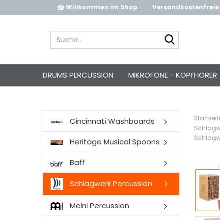
Willkommen im Shop
Versandkostenfreie 
Suche...
DRUMS PERCUSSION
MIKROFONE - KOPFHÖRER
Startseit
Cincinnati Washboards
Schlagw
Schlagwe
Heritage Musical Spoons
Baff
Schlagwerk Percussion
Meinl Percussion