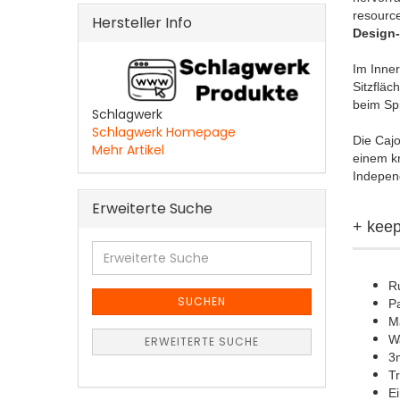
resourc
Hersteller Info
Design-
Im Inner
Sitzfläch
beim Sp
Schlagwerk
Schlagwerk Homepage
Die Cajo
Mehr Artikel
einem k
Independ
Erweiterte Suche
+ kee
Erweiterte
Suche
R
SUCHEN
Pa
M
W
ERWEITERTE SUCHE
3
Tr
Ei