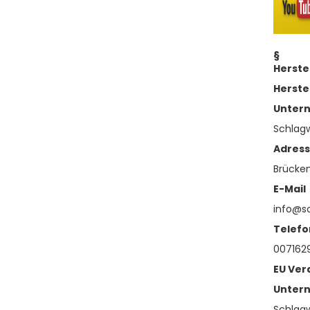
§
Herste
Herste
Unter
Schlag
Adres
Brücken
E-Mail
info@s
Telefo
007162
EU Ver
Unter
Schlag