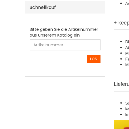
A
Schnellkauf
+ keep
BITTE
Bitte geben Sie die Artikelnummer
GEBEN
aus unserem Katalog ein.
SIE
Di
DIE
A
ARTIKELNUMMER
M
AUS
LOS
Fa
UNSEREM
M
KATALOG
EIN.
Liefer
S
k
k