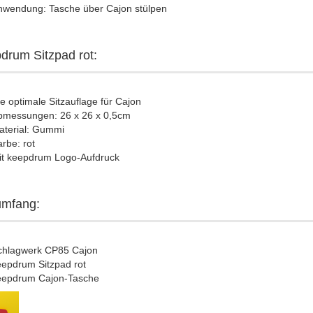
nwendung: Tasche über Cajon stülpen
drum Sitzpad rot:
e optimale Sitzauflage für Cajon
bmessungen: 26 x 26 x 0,5cm
aterial: Gummi
rbe: rot
it keepdrum Logo-Aufdruck
umfang:
chlagwerk CP85 Cajon
eepdrum Sitzpad rot
eepdrum Cajon-Tasche