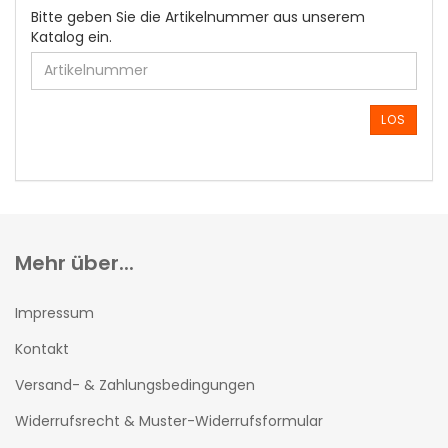
BITTE
Bitte geben Sie die Artikelnummer aus unserem
GEBEN
Katalog ein.
SIE
DIE
ARTIKELNUMMER
AUS
LOS
UNSEREM
KATALOG
EIN.
Mehr über...
Impressum
Kontakt
Versand- & Zahlungsbedingungen
Widerrufsrecht & Muster-Widerrufsformular