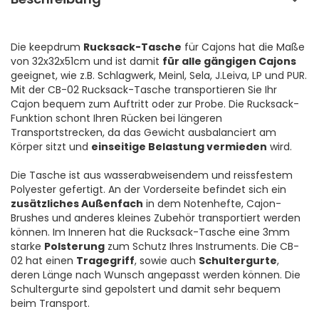
Die keepdrum
Rucksack-Tasche
für Cajons hat die Maße
von 32x32x51cm und ist damit
für alle gängigen Cajons
geeignet, wie z.B. Schlagwerk, Meinl, Sela, J.Leiva, LP und PUR.
Mit der CB-02 Rucksack-Tasche transportieren Sie Ihr
Cajon bequem zum Auftritt oder zur Probe. Die Rucksack-
Funktion schont Ihren Rücken bei längeren
Transportstrecken, da das Gewicht ausbalanciert am
Körper sitzt und
einseitige Belastung vermieden
wird.
Die Tasche ist aus wasserabweisendem und reissfestem
Polyester gefertigt. An der Vorderseite befindet sich ein
zusätzliches Außenfach
in dem Notenhefte, Cajon-
Brushes und anderes kleines Zubehör transportiert werden
können. Im Inneren hat die Rucksack-Tasche eine 3mm
starke
Polsterung
zum Schutz Ihres Instruments. Die CB-
02 hat einen
Tragegriff
, sowie auch
Schultergurte
,
deren Länge nach Wunsch angepasst werden können. Die
Schultergurte sind gepolstert und damit sehr bequem
beim Transport.