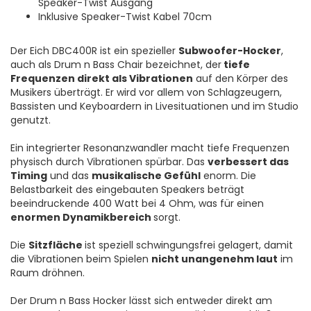
Speaker-Twist Ausgang
Inklusive Speaker-Twist Kabel 70cm
Der Eich DBC400R ist ein spezieller
Subwoofer-Hocker
,
auch als Drum n Bass Chair bezeichnet, der
tiefe
Frequenzen direkt als Vibrationen
auf den Körper des
Musikers überträgt. Er wird vor allem von Schlagzeugern,
Bassisten und Keyboardern in Livesituationen und im Studio
genutzt.
Ein integrierter Resonanzwandler macht tiefe Frequenzen
physisch durch Vibrationen spürbar. Das
verbessert das
Timing
und das
musikalische Gefühl
enorm. Die
Belastbarkeit des eingebauten Speakers beträgt
beeindruckende 400 Watt bei 4 Ohm, was für einen
enormen Dynamikbereich
sorgt.
Die
Sitzfläche
ist speziell schwingungsfrei gelagert, damit
die Vibrationen beim Spielen
nicht unangenehm laut
im
Raum dröhnen.
Der Drum n Bass Hocker lässt sich entweder direkt am