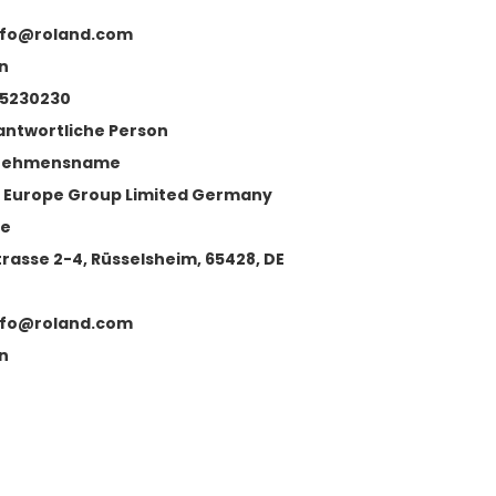
nfo@roland.com
n
35230230
antwortliche Person
nehmensname
 Europe Group Limited Germany
se
trasse 2-4, Rüsselsheim, 65428, DE
nfo@roland.com
n