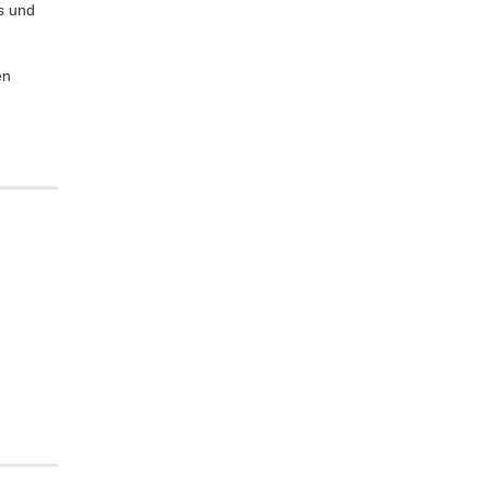
s und
en