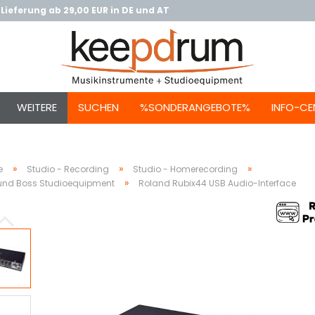
Lieferung ab 29,00 EUR in DE und AT
WEITERE
SUCHEN
%SONDERANGEBOTE%
INFO-CE
»
»
»
e
Studio - Recording
Studio - Homerecording
»
und Boss Studioequipment
Roland Rubix44 USB Audio-Interface