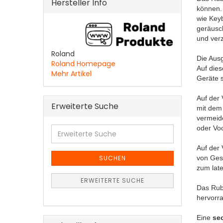
Hersteller Info
können.
wie Key
geräus
und ver
Roland
Die Ausg
Roland Homepage
Auf dies
Mehr Artikel
Geräte 
Auf der 
Erweiterte Suche
mit dem
vermeide
oder Vo
Erweiterte
Suche
Auf der 
von Ges
SUCHEN
zum late
ERWEITERTE SUCHE
Das Rubi
hervorr
Eine
se