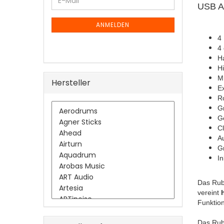
E-
ZUR
USB Au
Mail
NEWSLETTER-
ANMELDUNG
ANMELDEN
4
4
H
H
MI
Hersteller
E
R
Gr
G
Cl
Au
Gr
In
Das Rubi
vereint
h
Funktio
Das Rub