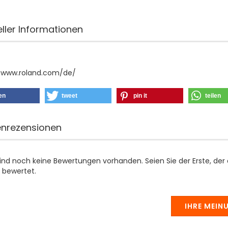
eller Informationen
//www.roland.com/de/
len
tweet
pin it
teilen
nrezensionen
sind noch keine Bewertungen vorhanden. Seien Sie der Erste, der
 bewertet.
IHRE MEIN