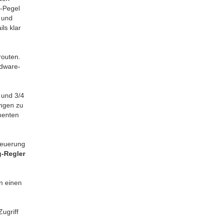
e-Pegel
 und
ils klar
routen.
rdware-
 und 3/4
ngen zu
menten
teuerung
g-Regler
on einen
Zugriff