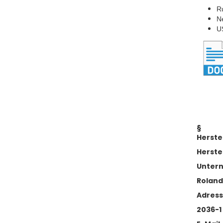
R
N
U
§
Herste
Herste
Unter
Roland
Adres
2036-1