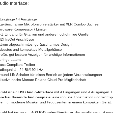
dio Interface:
 Eingänge / 4 Ausgänge
 geräuscharme Mikrofonvorverstärker mit XLR Combo-Buchsen
ardware-Kompressor / Limiter
i-Z Eingang für Gitarren und andere hochohmige Quellen
DI In/Out Anschlüsse
xtrem abgeschirmtes, geräuscharmes Design
obustes und kompaktes Metallgehäuse
oße, gut lesbare Anzeigen für wichtige Informationen
eringe Latenz
ass Compliant-Treiber
dioqualität: 24-Bit/192 kHz
ound-Lift-Schalter für leisen Betrieb an jedem Veranstaltungsort
klusive sechs Monate Roland Cloud Pro Mitgliedschaft
x44 ist ein
USB Audio-Interface
mit 4 Eingängen und 4 Ausgängen. 
ochauflösende Audiosignale
, eine robuste Konstruktion und wichtig
nen für moderne Musiker und Produzenten in einem kompakten Gerät.
ix44 hat insgesamt
4 XLR-Combo-Eingänge
, die parallel genutzt we