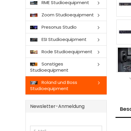
RME Studioequipment
Zoom Studioequipment
Presonus Studio
ESI Studioequipment
Rode Studioequipment
Sonstiges
Studioequipment
Roland und Boss
Studioequipment
Newsletter-Anmeldung
Bes
WEITER