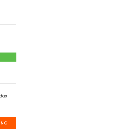
 das
UNG