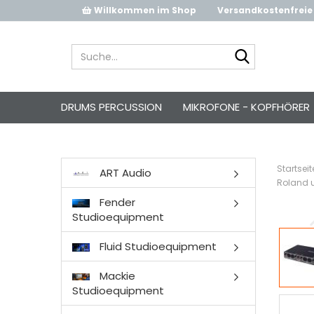
Willkommen im Shop
Versandkostenfreie 
Suche...
DRUMS PERCUSSION
MIKROFONE - KOPFHÖRER
Startseit
ART Audio
Roland 
Fender
Studioequipment
Fluid Studioequipment
Mackie
Studioequipment