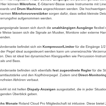
 Hier können
Mikrofone
, E-Gitarren/-Bässe sowie Instrumente mit Lin
boards und
Drum Machines
angeschlossen werden. Die hochwertigen
charmen
Mikrofonvorverstärker
sorgen dafür, dass selbst kleinste Deta
zerrungsfrei aufgenommen werden.
angssignale lassen sich durch die
unabhängigen Ausgänge
flexibel 
e Weise lassen sich die Signale an Musiker, Monitore oder externe Ha
senden.
Vorderseite befindet sich ein
Kompressor/Limiter
für die Eingänge 1/2
 der Pegel ideal ausgesteuert werden kann um unerwünschte Verzerru
n. Dies ist ideal bei dynamischen Klangquellen wie Percussion-Instru
cals und Bass.
Vorderseite befinden sich ebenfalls
fest zugeordnete Regler
für die S
amtlautstärke und den Kopfhörerpegel. Zudem sind
Direct-Monitorin
nzfreien Abhören verbaut.
x44 ist mit hellen
Dispaly-Anzeigen
ausgestattet, die in jeder Situati
agenden Überblick geben.
chs Monate
Roland Cloud Pro Mitgliedschaft ist inklusive. Diese bietet 