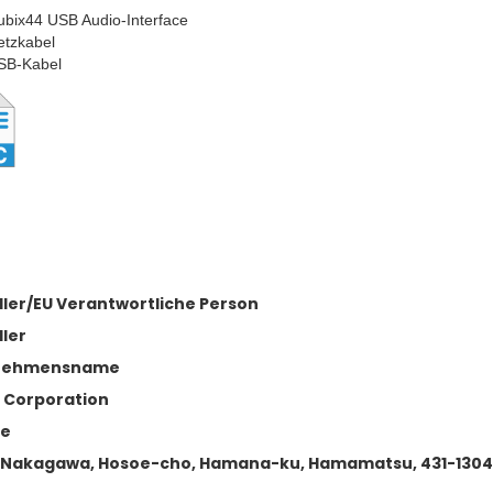
ubix44 USB Audio-Interface
etzkabel
SB-Kabel
ller/EU Verantwortliche Person
ller
nehmensname
 Corporation
se
 Nakagawa, Hosoe-cho, Hamana-ku, Hamamatsu, 431-1304,