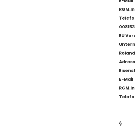
E-Mail
RGM.I
Telefo
00815
EU Ver
Unter
Roland
Adres
Eisens
E-Mail
RGM.I
Telefo
§