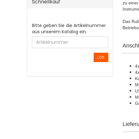
Schnellkauf
zu einer
Instrum
Das Rub
BITTE
Bitte geben Sie die Artikelnummer
Betriebs
GEBEN
aus unserem Katalog ein.
SIE
DIE
Anschl
ARTIKELNUMMER
AUS
LOS
UNSEREM
4
KATALOG
4
EIN.
K
MI
U
M
Ge
Liefer