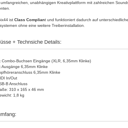
 umfangreichen, unabhängigen Kreativplattform mit zahlreichen Sound
enten.
ix44 ist
Class Complian
t und funktioniert dadurch auf unterschiedlich
systemen ohne eine weitere Treiberinstallation.
üsse + Technsiche Details:
x Combo-Buchsen Eingänge (XLR, 6,35mm Klinke)
x Ausgänge 6,35mm Klinke
opfhöreranschluss 6,35mm Klinke
DI In/Out
SB-B Anschluss
aße: 310 x 165 x 46 mm
wicht: 1,8 kg
umfang: