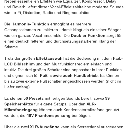
Neben essentiellen Effekten wie Equalizer, Kompressor, Delay
und Reverb liefert dieser Vocal-Effekt zahlreiche moderne Sounds
wie Lo-Fi, Distortion, Radio und Ringmodulation.
Die
Harmonie-Funktion
ermöglicht es mehrere
Gesangsstimmen zu imitieren - damit klingt ein einzelner Sänger
wie ein ganzes Vocal-Ensemble. Die
Doubler-Funktion
sorgt für
einen deutlich fetteren und durchsetzungsstärkeren Klang der
Stimme.
Trotz der großen
Effektauswahl
ist die Bedienung mit dem
Farb-
LCD Bildschirm
und den Multifunktionsreglern einfach und
intuitiv. Die drei großen Schalter sind anpassbar in Ihrer Funktion
und eignen sich für
Fuß- sowie auch Handbetrieb
. Es können
bis zu zwei externe Fußschalter angeschlossen werden (nicht im
Lieferumfang)
Es stehen
50 Presets
mit fertigen Sounds bereit, sowie
99
Speicherplätze
für eigene Setups. Über den
XLR-
Mikrofoneingang
können auch Kondensatormikrofone genutzt
werden, die
48V Phantomspeisung
benötigen.
Über die zwei
XLR-Ausgänge
kann ein Stereosignal ausgegeben