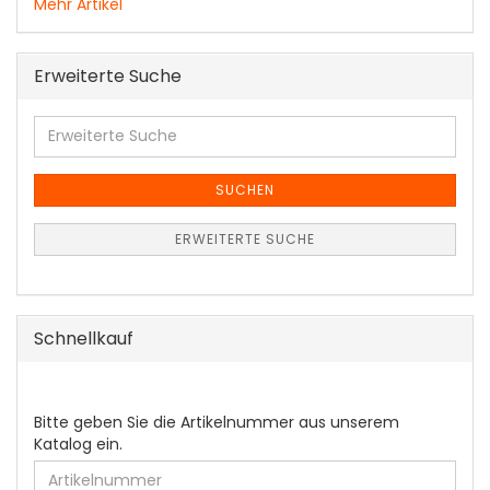
Mehr Artikel
Erweiterte Suche
Erweiterte
Suche
SUCHEN
ERWEITERTE SUCHE
Schnellkauf
BITTE
Bitte geben Sie die Artikelnummer aus unserem
GEBEN
Katalog ein.
SIE
DIE