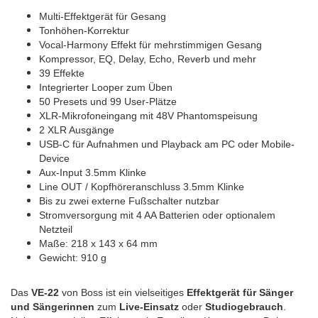
Multi-Effektgerät für Gesang
Tonhöhen-Korrektur
Vocal-Harmony Effekt für mehrstimmigen Gesang
Kompressor, EQ, Delay, Echo, Reverb und mehr
39 Effekte
Integrierter Looper zum Üben
50 Presets und 99 User-Plätze
XLR-Mikrofoneingang mit 48V Phantomspeisung
2 XLR Ausgänge
USB-C für Aufnahmen und Playback am PC oder Mobile-
Device
Aux-Input 3.5mm Klinke
Line OUT / Kopfhöreranschluss 3.5mm Klinke
Bis zu zwei externe Fußschalter nutzbar
Stromversorgung mit 4 AA Batterien oder optionalem
Netzteil
Maße: 218 x 143 x 64 mm
Gewicht: 910 g
Das
VE-22
von Boss ist ein vielseitiges
Effektgerät für Sänger
und Sängerinnen
zum
Live-Einsatz
oder
Studiogebrauch
.