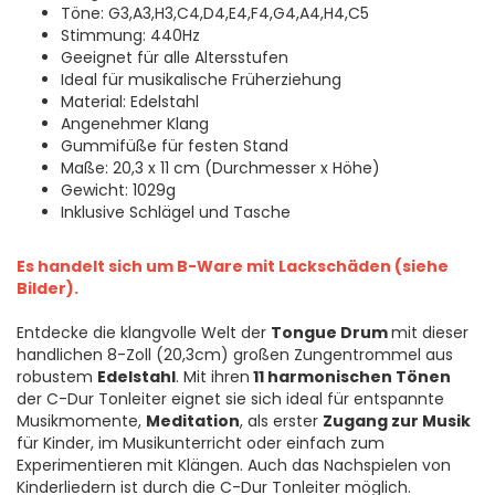
Töne: G3,A3,H3,C4,D4,E4,F4,G4,A4,H4,C5
Stimmung: 440Hz
Geeignet für alle Altersstufen
Ideal für musikalische Früherziehung
Material: Edelstahl
Angenehmer Klang
Gummifüße für festen Stand
Maße: 20,3 x 11 cm (Durchmesser x Höhe)
Gewicht: 1029g
Inklusive Schlägel und Tasche
Es handelt sich um B-Ware mit Lackschäden (siehe
Bilder).
Entdecke die klangvolle Welt der
Tongue Drum
mit dieser
handlichen 8-Zoll (20,3cm) großen Zungentrommel aus
robustem
Edelstahl
. Mit ihren
11 harmonischen Tönen
der C-Dur Tonleiter eignet sie sich ideal für entspannte
Musikmomente,
Meditation
, als erster
Zugang zur Musik
für Kinder, im Musikunterricht oder einfach zum
Experimentieren mit Klängen. Auch das Nachspielen von
Kinderliedern ist durch die C-Dur Tonleiter möglich.