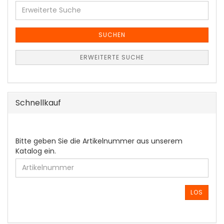
Erweiterte
Suche
SUCHEN
ERWEITERTE SUCHE
Schnellkauf
BITTE
Bitte geben Sie die Artikelnummer aus unserem
GEBEN
Katalog ein.
SIE
DIE
ARTIKELNUMMER
AUS
LOS
UNSEREM
KATALOG
EIN.