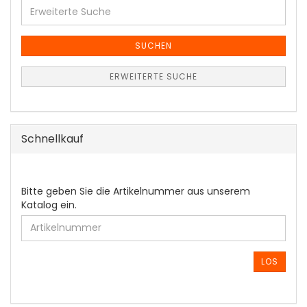
Erweiterte
Suche
SUCHEN
ERWEITERTE SUCHE
Schnellkauf
BITTE
Bitte geben Sie die Artikelnummer aus unserem
GEBEN
Katalog ein.
SIE
DIE
ARTIKELNUMMER
AUS
LOS
UNSEREM
KATALOG
EIN.