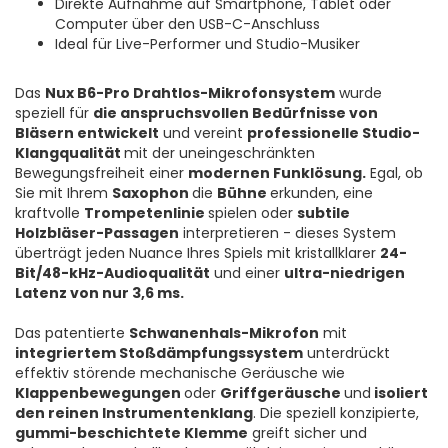
Direkte Aufnahme auf Smartphone, Tablet oder
Computer über den USB-C-Anschluss
Ideal für Live-Performer und Studio-Musiker
Das
Nux B6-Pro Drahtlos-Mikrofonsystem
wurde
speziell für
die anspruchsvollen Bedürfnisse von
Bläsern entwickelt
und vereint
professionelle Studio-
Klangqualität
mit der uneingeschränkten
Bewegungsfreiheit einer
modernen Funklösung.
Egal, ob
Sie mit Ihrem
Saxophon
die
Bühne
erkunden, eine
kraftvolle
Trompetenlinie
spielen oder
subtile
Holzbläser-Passagen
interpretieren - dieses System
überträgt jeden Nuance Ihres Spiels mit kristallklarer
24-
Bit/48-kHz-Audioqualität
und einer
ultra-niedrigen
Latenz von nur 3,6 ms.
Das patentierte
Schwanenhals-Mikrofon
mit
integriertem Stoßdämpfungssystem
unterdrückt
effektiv störende mechanische Geräusche wie
Klappenbewegungen
oder
Griffgeräusche
und
isoliert
den reinen Instrumentenklang
. Die speziell konzipierte,
gummi-beschichtete Klemme
greift sicher und