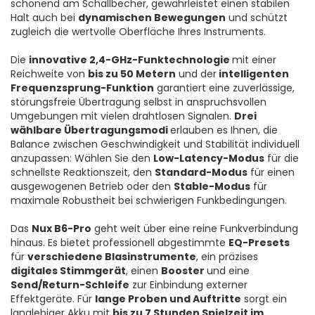
schonend am Schallbecher, gewährleistet einen stabilen
Halt auch bei
dynamischen Bewegungen
und schützt
zugleich die wertvolle Oberfläche Ihres Instruments.
Die
innovative 2,4-GHz-Funktechnologie
mit einer
Reichweite von
bis zu 50 Metern
und der
intelligenten
Frequenzsprung-Funktion
garantiert eine zuverlässige,
störungsfreie Übertragung selbst in anspruchsvollen
Umgebungen mit vielen drahtlosen Signalen.
Drei
wählbare Übertragungsmodi
erlauben es Ihnen, die
Balance zwischen Geschwindigkeit und Stabilität individuell
anzupassen: Wählen Sie den
Low-Latency-Modus
für die
schnellste Reaktionszeit, den
Standard-Modus
für einen
ausgewogenen Betrieb oder den
Stable-Modus
für
maximale Robustheit bei schwierigen Funkbedingungen.
Das
Nux B6-Pro
geht weit über eine reine Funkverbindung
hinaus. Es bietet professionell abgestimmte
EQ-Presets
für
verschiedene Blasinstrumente
, ein präzises
digitales Stimmgerät
, einen
Booster
und eine
Send/Return-Schleife
zur Einbindung externer
Effektgeräte. Für
lange Proben und Auftritte
sorgt ein
langlebiger Akku mit
bis zu 7 Stunden Spielzeit im