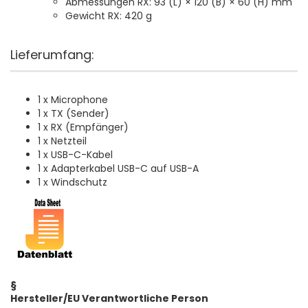
Abmessungen RX: 93 (L) × 120 (B) × 60 (H) mm
Gewicht RX: 420 g
Lieferumfang:
1 x Microphone
1 x TX (Sender)
1 x RX (Empfänger)
1 x Netzteil
1 x USB-C-Kabel
1 x Adapterkabel USB-C auf USB-A
1 x Windschutz
§
Hersteller/EU Verantwortliche Person