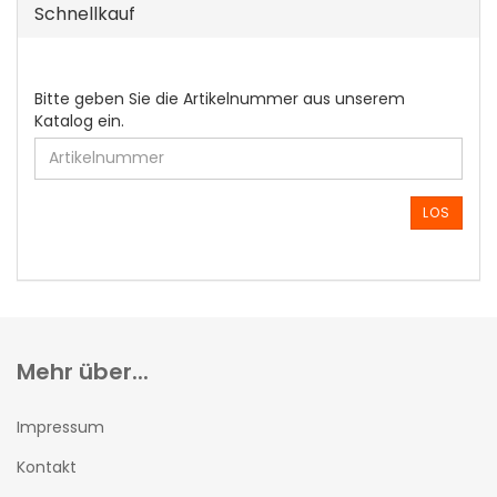
Schnellkauf
BITTE
Bitte geben Sie die Artikelnummer aus unserem
GEBEN
Katalog ein.
SIE
DIE
ARTIKELNUMMER
AUS
LOS
UNSEREM
KATALOG
EIN.
Mehr über...
Impressum
Kontakt