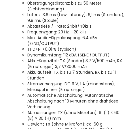
Übertragungsdistanz: bis zu 50 Meter
(Sichtverbindung)
Latenz: 3,6 ms (Low Latency), 6,1 ms (Standard),
9,9 ms (Stable)
Abtasttiefe / -rate: 24bit/48kHz
Frequenzgang: 20 Hz – 20 kHz
Max. Audio-Signalausgang: 6,4 dBV
(SEND/OUTPUT)
THD+N: <0,01 % (typisch)
Dynamikumfang: 112 dBA (SEND/OUTPUT)
Akku-Kapazität: TX (Sender) 3,7 V/500 mAh, RX
(Empfänger) 3,7 V/3000 mAh
Akkulaufzeit: TX bis zu 7 Stunden, RX bis zu 11
Stunden
Stromversorgung: DC 9 V, 1 A (mindestens),
Minuspol innen (Empfänger)
Automatische Abschaltung: Automatische
Abschaltung nach 10 Minuten ohne drahtlose
Verbindung
Abmessungen TX (ohne Mikrofon): 61 (L) × 60
(B) × 30 (H) mm
Gewicht TX (ohne Mikrofon): ca. 60 g