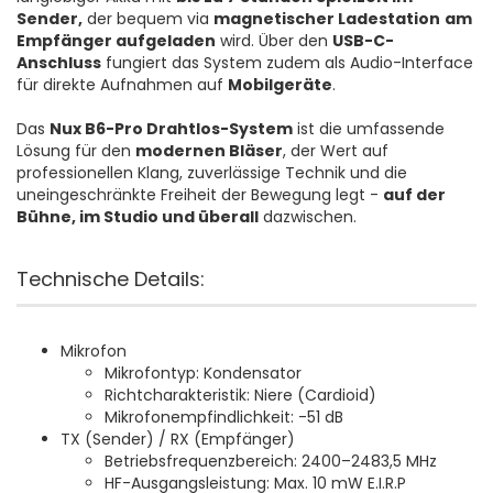
Sender,
der bequem via
magnetischer Ladestation
am
Empfänger aufgeladen
wird. Über den
USB-C-
Anschluss
fungiert das System zudem als Audio-Interface
für direkte Aufnahmen auf
Mobilgeräte
.
Das
Nux B6-Pro Drahtlos-System
ist die umfassende
Lösung für den
modernen Bläser
, der Wert auf
professionellen Klang, zuverlässige Technik und die
uneingeschränkte Freiheit der Bewegung legt -
auf der
Bühne, im Studio und überall
dazwischen.
Technische Details:
Mikrofon
Mikrofontyp: Kondensator
Richtcharakteristik: Niere (Cardioid)
Mikrofonempfindlichkeit: -51 dB
TX (Sender) / RX (Empfänger)
Betriebsfrequenzbereich: 2400–2483,5 MHz
HF-Ausgangsleistung: Max. 10 mW E.I.R.P