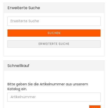
Erweiterte Suche
Erweiterte
Suche
SUCHEN
ERWEITERTE SUCHE
Schnellkauf
BITTE
Bitte geben Sie die Artikelnummer aus unserem
GEBEN
Katalog ein.
SIE
DIE
ARTIKELNUMMER
AUS