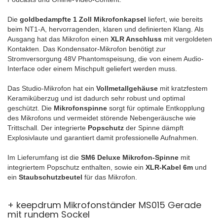
Die
goldbedampfte 1 Zoll Mikrofonkapsel
liefert, wie bereits
beim NT1-A, hervorragenden, klaren und definierten Klang. Als
Ausgang hat das Mikrofon einen
XLR Anschluss
mit vergoldeten
Kontakten. Das Kondensator-Mikrofon benötigt zur
Stromversorgung 48V Phantomspeisung, die von einem Audio-
Interface oder einem Mischpult geliefert werden muss.
Das Studio-Mikrofon hat ein
Vollmetallgehäuse
mit kratzfestem
Keramiküberzug und ist dadurch sehr robust und optimal
geschützt. Die
Mikrofonspinne
sorgt für optimale Entkopplung
des Mikrofons und vermeidet störende Nebengeräusche wie
Trittschall. Der integrierte
Popschutz
der Spinne dämpft
Explosivlaute und garantiert damit professionelle Aufnahmen.
Im Lieferumfang ist die
SM6 Deluxe Mikrofon-Spinne
mit
integriertem Popschutz enthalten, sowie ein
XLR-Kabel 6m
und
ein
Staubschutzbeutel
für das Mikrofon.
+ keepdrum Mikrofonständer MS015 Gerade
mit rundem Sockel