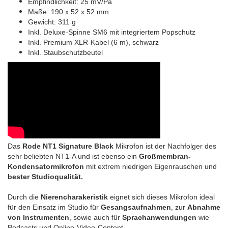
Empfindlichkeit: 25 mV/Pa
Maße: 190 x 52 x 52 mm
Gewicht: 311 g
Inkl. Deluxe-Spinne SM6 mit integriertem Popschutz
Inkl. Premium XLR-Kabel (6 m), schwarz
Inkl. Staubschutzbeutel
Das
Rode NT1 Signature Black
Mikrofon ist der Nachfolger des
sehr beliebten NT1-A und ist ebenso ein
Großmembran-
Kondensatormikrofon
mit extrem niedrigen Eigenrauschen und
bester Studioqualität.
Durch die
Nierencharakeristik
eignet sich dieses Mikrofon ideal
für den Einsatz im Studio für
Gesangsaufnahmen
, zur
Abnahme
von Instrumenten
, sowie auch für
Sprachanwendungen
wie
Podcasts und Online-Video-Content.